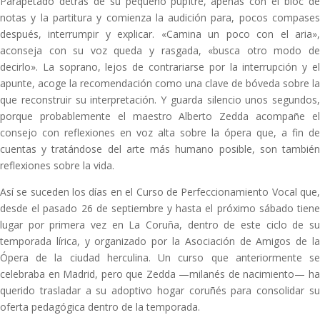
Parapetado detrás de su pequeño pupitre, apenas con el bloc de
notas y la partitura y comienza la audición para, pocos compases
después, interrumpir y explicar. «Camina un poco con el aria»,
aconseja con su voz queda y rasgada, «busca otro modo de
decirlo». La soprano, lejos de contrariarse por la interrupción y el
apunte, acoge la recomendación como una clave de bóveda sobre la
que reconstruir su interpretación. Y guarda silencio unos segundos,
porque probablemente el maestro Alberto Zedda acompañe el
consejo con reflexiones en voz alta sobre la ópera que, a fin de
cuentas y tratándose del arte más humano posible, son también
reflexiones sobre la vida.
Así se suceden los días en el Curso de Perfeccionamiento Vocal que,
desde el pasado 26 de septiembre y hasta el próximo sábado tiene
lugar por primera vez en La Coruña, dentro de este ciclo de su
temporada lírica, y organizado por la Asociación de Amigos de la
Ópera de la ciudad herculina. Un curso que anteriormente se
celebraba en Madrid, pero que Zedda —milanés de nacimiento— ha
querido trasladar a su adoptivo hogar coruñés para consolidar su
oferta pedagógica dentro de la temporada.