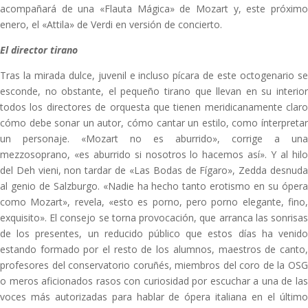
acompañará de una «Flauta Mágica» de Mozart y, este próximo
enero, el «Attila» de Verdi en versión de concierto.
El director tirano
Tras la mirada dulce, juvenil e incluso pícara de este octogenario se
esconde, no obstante, el pequeño tirano que llevan en su interior
todos los directores de orquesta que tienen meridicanamente claro
cómo debe sonar un autor, cómo cantar un estilo, como ínterpretar
un personaje. «Mozart no es aburrido», corrige a una
mezzosoprano, «es aburrido si nosotros lo hacemos así». Y al hilo
del Deh vieni, non tardar de «Las Bodas de Fígaro», Zedda desnuda
al genio de Salzburgo. «Nadie ha hecho tanto erotismo en su ópera
como Mozart», revela, «esto es porno, pero porno elegante, fino,
exquisito». El consejo se torna provocación, que arranca las sonrisas
de los presentes, un reducido público que estos días ha venido
estando formado por el resto de los alumnos, maestros de canto,
profesores del conservatorio coruñés, miembros del coro de la OSG
o meros aficionados rasos con curiosidad por escuchar a una de las
voces más autorizadas para hablar de ópera italiana en el último