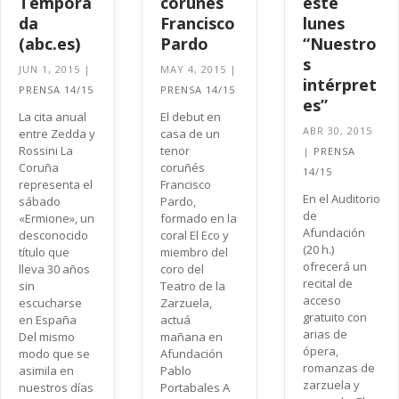
Tempora
coruñés
este
da
Francisco
lunes
(abc.es)
Pardo
“Nuestro
s
JUN 1, 2015
|
MAY 4, 2015
|
intérpret
PRENSA 14/15
PRENSA 14/15
es”
La cita anual
El debut en
ABR 30, 2015
entre Zedda y
casa de un
Rossini La
tenor
|
PRENSA
Coruña
coruñés
14/15
representa el
Francisco
En el Auditorio
sábado
Pardo,
de
«Ermione», un
formado en la
Afundación
desconocido
coral El Eco y
(20 h.)
título que
miembro del
ofrecerá un
lleva 30 años
coro del
recital de
sin
Teatro de la
acceso
escucharse
Zarzuela,
gratuito con
en España
actuá
arias de
Del mismo
mañana en
ópera,
modo que se
Afundación
romanzas de
asimila en
Pablo
zarzuela y
nuestros días
Portabales A