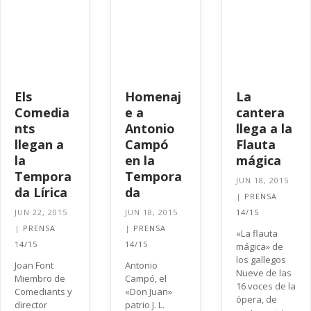
Els
Homenaj
La
Comedia
e a
cantera
nts
Antonio
llega a la
llegan a
Campó
Flauta
la
en la
mágica
Tempora
Tempora
JUN 18, 2015
da Lírica
da
|
PRENSA
JUN 22, 2015
JUN 18, 2015
14/15
|
PRENSA
|
PRENSA
«La flauta
14/15
14/15
mágica» de
los gallegos
Joan Font
Antonio
Nueve de las
Miembro de
Campó, el
16 voces de la
Comediants y
«Don Juan»
ópera, de
director
patrio J. L.