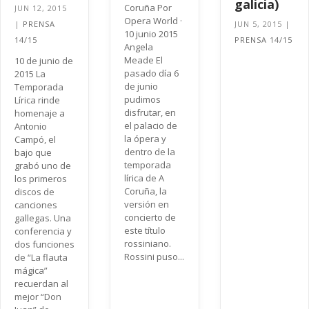
galicia)
Coruña Por
JUN 12, 2015
Opera World ·
|
PRENSA
JUN 5, 2015
|
10 junio 2015
14/15
PRENSA 14/15
Angela
Meade El
10 de junio de
pasado día 6
2015 La
de junio
Temporada
pudimos
Lírica rinde
disfrutar, en
homenaje a
el palacio de
Antonio
la ópera y
Campó, el
dentro de la
bajo que
temporada
grabó uno de
lírica de A
los primeros
Coruña, la
discos de
versión en
canciones
concierto de
gallegas. Una
este título
conferencia y
rossiniano.
dos funciones
Rossini puso...
de “La flauta
mágica”
recuerdan al
mejor “Don