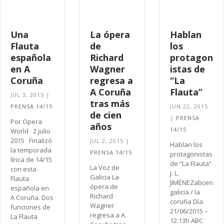
Una
La ópera
Hablan
Flauta
de
los
española
Richard
protagon
en A
Wagner
istas de
Coruña
regresa a
“La
A Coruña
Flauta”
JUL 3, 2015
|
tras más
PRENSA 14/15
JUN 22, 2015
de cien
|
PRENSA
Por Opera
años
14/15
World · 2 julio
2015 Finalizó
JUL 2, 2015
|
Hablan los
la temporada
PRENSA 14/15
protagonistas
lírica de 14/15
de “La Flauta”
La Voz de
con esta
J. L.
Galicia La
Flauta
JIMÉNEZabcen
ópera de
española en
galicia / la
Richard
A Coruña. Dos
coruña Día
Wagner
funciones de
21/06/2015 –
regresa a A
La Flauta
12.13h ABC