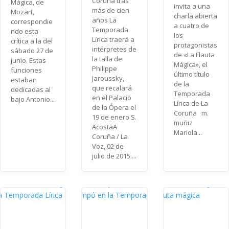
Coruña tras
Mágica, de
invita a una
más de cien
Mozart,
charla abierta
años La
correspondie
a cuatro de
Temporada
ndo esta
los
Lírica traerá a
crítica a la del
protagonistas
intérpretes de
sábado 27 de
de «La Flauta
la talla de
junio. Estas
Mágica», el
Philippe
funciones
último título
Jaroussky,
estaban
de la
que recalará
dedicadas al
Temporada
en el Palacio
bajo Antonio...
Lírica de La
de la Ópera el
Coruña m.
19 de enero S.
muñiz
AcostaA
Mariola...
Coruña / La
Voz, 02 de
julio de 2015....