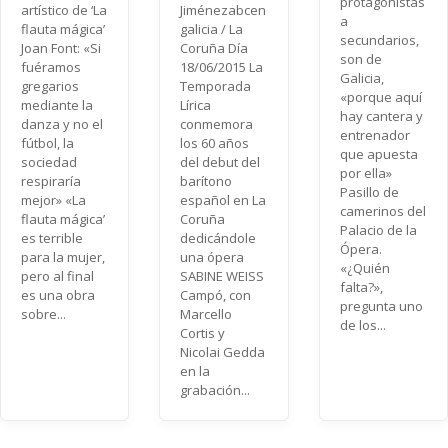
protagonistas
artístico de ‘La
Jiménezabcen
a
flauta mágica’
galicia / La
secundarios,
Joan Font: «Si
Coruña Día
son de
fuéramos
18/06/2015 La
Galicia,
gregarios
Temporada
«porque aquí
mediante la
Lírica
hay cantera y
danza y no el
conmemora
entrenador
fútbol, la
los 60 años
que apuesta
sociedad
del debut del
por ella»
respiraría
barítono
Pasillo de
mejor» «La
español en La
camerinos del
flauta mágica’
Coruña
Palacio de la
es terrible
dedicándole
Ópera.
para la mujer,
una ópera
«¿Quién
pero al final
SABINE WEISS
falta?»,
es una obra
Campó, con
pregunta uno
sobre...
Marcello
de los...
Cortis y
Nicolai Gedda
en la
grabación...