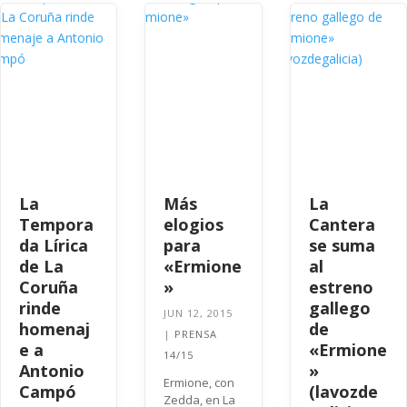
La
Más
La
Tempora
elogios
Cantera
da Lírica
para
se suma
de La
«Ermione
al
Coruña
»
estreno
rinde
gallego
JUN 12, 2015
homenaj
de
|
PRENSA
e a
«Ermione
14/15
Antonio
»
Ermione, con
Campó
(lavozde
Zedda, en La