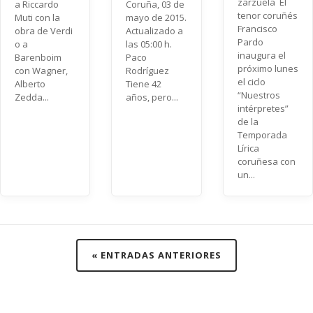
zarzuela El
a Riccardo
Coruña, 03 de
tenor coruñés
Muti con la
mayo de 2015.
Francisco
obra de Verdi
Actualizado a
Pardo
o a
las 05:00 h.
inaugura el
Barenboim
Paco
próximo lunes
con Wagner,
Rodríguez
el ciclo
Alberto
Tiene 42
“Nuestros
Zedda...
años, pero...
intérpretes”
de la
Temporada
Lírica
coruñesa con
un...
« ENTRADAS ANTERIORES