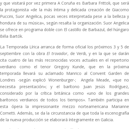
y que visitará por vez primera A Coruña es Barbara Frittoli, que será
la protagonista «de la más íntima y delicada creación de Giacomo
Puccini, Suor Angelica, pocas veces interpretada pese a la belleza y
hondura de su música», según resalta la organización. Suor Angelica
se ofrece en programa doble con El castillo de Barbazul, del húngaro
Béla Bartók.
La Temporada Lírica arranca de forma oficial los próximos 3 y 5 de
septiembre con la obra
El trovador
, de Verdi, y en la que se darán
cita cuatro de las más reconocidas voces actuales en el repertorio
verdiano como el tenor Gregory Kunde, que en la próxima
temporada llevará su aclamado Manrico al Convent Garden de
Londres -según explicó Wonenburger-;
Angela Meade, «que no
necesita presentación»; y el barítono Juan Jesús Rodríguez,
considerado por la crítica británica como «uno de los grandes
barítonos verdianos de todos los tiempos». También participa en
esta ópera la impresionante mezzo norteamericana Marianne
Cornetti. Además, se da la circunstancia de que toda la escenografía
de la nueva producción se elaborará íntegramente en Galicia.