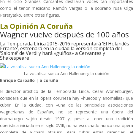
En el ciclo Grandes Cantantes desfilarán voces tan importantes
como el tenor mexicano Ramón Vargas o la soprano rusa Olga
Peretyatko, entre otras figuras.
La Opinión A Coruña
Wagner vuelve después de 100 años
La Temporada Lírica 2015-2016 representará ‘El Holandés
Errante’, estrenará en la ciudad la versión completa del
‘Salomé’ de Verdi y hará «guiños» a Cervantes y
Shakespeare
La vocalista sueca Ann Hallenberg la opinión
Enrique Carballo | a coruña
El director artístico de la Temporada Lírica, César Wonenburger,
considera que en la ópera coruñesa hay «huecos y anomalías» que
cubrir. En la ciudad, con «una de las principales asociaciones
wagnerianas de España», no se represente una ópera del
dramaturgo sajón desde 1907 y, pese a tener una tradición
operística iniciada en el siglo XVIII, no ha escuchado nunca una ópera
completa de Richard Strauss. Para cubrir estas carencias, el