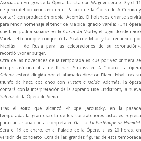
Asociación Amigos de la Ópera. La cita con Wagner será el 9 y el 11
de junio del próximo año en el Palacio de la Ópera de A Coruña y
contará con producción propia. Además, El holandés errante servirá
para rendir homenaje al tenor de Malpica Ignacio Varela: «Una ópera
que bien podría situarse en la Costa da Morte, el lugar donde nació
Varela, el tenor que conquistó La Scala de Milán y fue requerido por
Nicolás II de Rusia para las celebraciones de su coronación»,
recordó Wonenburger.
Otra de las novedades de la temporada es que por vez primera se
interpretará una obra de Richard Strauss en A Coruña. La ópera
Salomé
estará dirigida por el afamado director Eliahu Inbal tras s
triunfo de hace dos años con
Tristán e Isolda
. Además, la óper
contará con la interpretación de la soprano Lise Lindstrom, la nueva
Salomé
de la Ópera de Viena.
Tras el éxito que alcanzó Philippe Jaroussky, en la pasada
temporada, la gran estrella de los contratenores actuales regresa
para cantar una ópera completa en Galicia:
La Parténope de Haendel
Será el 19 de enero, en el Palacio de la Ópera, a las 20 horas, en
versión de concierto. Otra de las grandes figuras de esta temporada