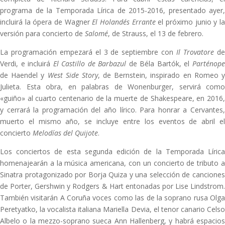
programa de la Temporada Lírica de 2015-2016, presentado ayer,
incluirá la ópera de Wagner
El Holandés Errante
el próximo junio y l
versión para concierto de
Salomé
, de Strauss, el 13 de febrero.
La programación empezará el 3 de septiembre con
Il Trovatore
d
Verdi, e incluirá
El Castillo de Barbazul
de Béla Bartók, el
Parténop
de Haendel y
West Side Story
, de Bernstein, inspirado en Romeo 
Julieta. Esta obra, en palabras de Wonenburger, servirá como
«guiño» al cuarto centenario de la muerte de Shakespeare, en 2016,
y cerrará la programación del año lírico. Para honrar a Cervantes,
muerto el mismo año, se incluye entre los eventos de abril el
concierto
Melodías del Quijote
.
Los conciertos de esta segunda edición de la Temporada Lírica
homenajearán a la música americana, con un concierto de tributo a
Sinatra protagonizado por Borja Quiza y una selección de canciones
de Porter, Gershwin y Rodgers & Hart entonadas por Lise Lindstrom.
También visitarán A Coruña voces como las de la soprano rusa Olga
Peretyatko, la vocalista italiana Mariella Devia, el tenor canario Celso
Albelo o la mezzo-soprano sueca Ann Hallenberg, y habrá espacios