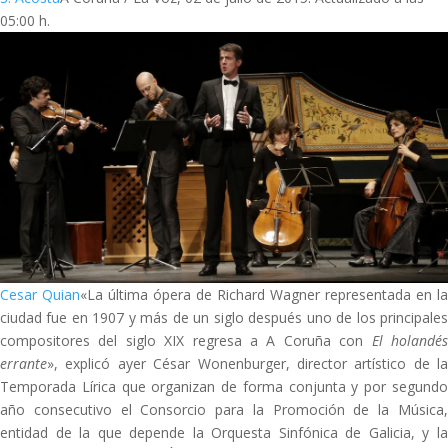
05:00 h.
Cesar Quian
«La última ópera de Richard Wagner representada en la
ciudad fue en 1907 y más de un siglo después uno de los principales
compositores del siglo XIX regresa a A Coruña con
El holandé
errante
», explicó ayer César Wonenburger, director artístico de la
Temporada Lírica que organizan de forma conjunta y por segundo
año consecutivo el Consorcio para la Promoción de la Música,
entidad de la que depende la Orquesta Sinfónica de Galicia, y la