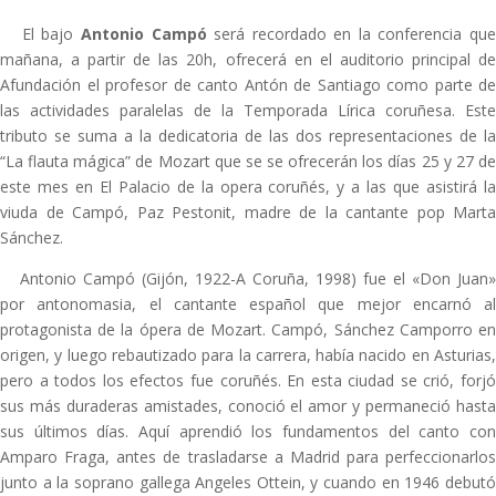
El bajo
Antonio Campó
será recordado en la conferencia qu
mañana, a partir de las 20h, ofrecerá en el auditorio principal de
Afundación el profesor de canto Antón de Santiago como parte de
las actividades paralelas de la Temporada Lírica coruñesa. Este
tributo se suma a la dedicatoria de las dos representaciones de la
“La flauta mágica” de Mozart que se se ofrecerán los días 25 y 27 de
este mes en El Palacio de la opera coruñés, y a las que asistirá la
viuda de Campó, Paz Pestonit, madre de la cantante pop Marta
Sánchez.
Antonio Campó (Gijón, 1922-A Coruña, 1998) fue el «Don Juan»
por antonomasia, el cantante español que mejor encarnó al
protagonista de la ópera de Mozart. Campó, Sánchez Camporro en
origen, y luego rebautizado para la carrera, había nacido en Asturias,
pero a todos los efectos fue coruñés. En esta ciudad se crió, forjó
sus más duraderas amistades, conoció el amor y permaneció hasta
sus últimos días. Aquí aprendió los fundamentos del canto con
Amparo Fraga, antes de trasladarse a Madrid para perfeccionarlos
junto a la soprano gallega Angeles Ottein, y cuando en 1946 debutó