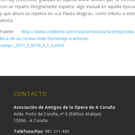
con un reparto íntegramente español, algo inusual en aquella época
y que ahora se repetirá en «La Flauta Mágica», como tributo a este
artista.
Fuente:
https://www.codalario.com/coruna/noticias/la-temporada-
lirica-de-la-coruna-rinde-homenaje-a-antonio-
campo_3211_3_8376_0_1_in.html
CONTACTO
Asociación de Amigos de la Ópera de A Coruña
Avda. Porto da Coruña, nº 6 (Edificio Atalaya)
15006 - A Coruña
Teléfono/Fax:
981 211 443