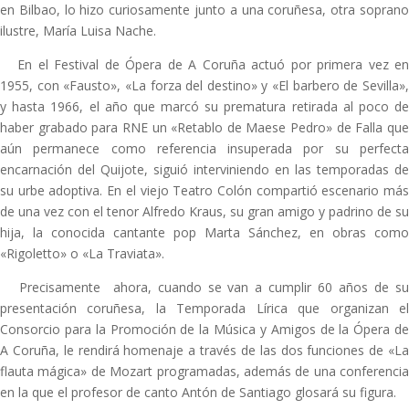
en Bilbao, lo hizo curiosamente junto a una coruñesa, otra soprano
ilustre, María Luisa Nache.
En el Festival de Ópera de A Coruña actuó por primera vez en
1955, con «Fausto», «La forza del destino» y «El barbero de Sevilla»,
y hasta 1966, el año que marcó su prematura retirada al poco de
haber grabado para RNE un «Retablo de Maese Pedro» de Falla que
aún permanece como referencia insuperada por su perfecta
encarnación del Quijote, siguió interviniendo en las temporadas de
su urbe adoptiva. En el viejo Teatro Colón compartió escenario más
de una vez con el tenor Alfredo Kraus, su gran amigo y padrino de su
hija, la conocida cantante pop Marta Sánchez, en obras como
«Rigoletto» o «La Traviata».
Precisamente ahora, cuando se van a cumplir 60 años de su
presentación coruñesa, la Temporada Lírica que organizan el
Consorcio para la Promoción de la Música y Amigos de la Ópera de
A Coruña, le rendirá homenaje a través de las dos funciones de «La
flauta mágica» de Mozart programadas, además de una conferencia
en la que el profesor de canto Antón de Santiago glosará su figura.