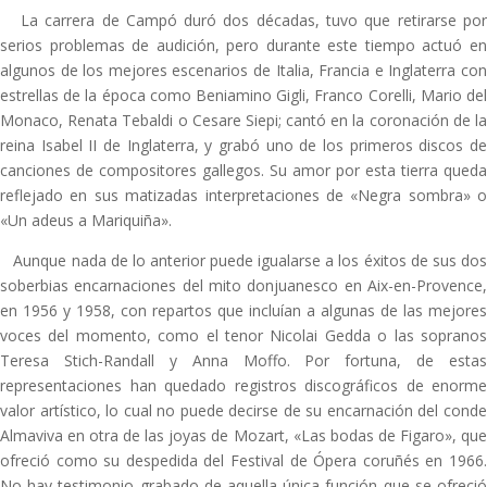
La carrera de Campó duró dos décadas, tuvo que retirarse por
serios problemas de audición, pero durante este tiempo actuó en
algunos de los mejores escenarios de Italia, Francia e Inglaterra con
estrellas de la época como Beniamino Gigli, Franco Corelli, Mario del
Monaco, Renata Tebaldi o Cesare Siepi; cantó en la coronación de la
reina Isabel II de Inglaterra, y grabó uno de los primeros discos de
canciones de compositores gallegos. Su amor por esta tierra queda
reflejado en sus matizadas interpretaciones de «Negra sombra» o
«Un adeus a Mariquiña».
Aunque nada de lo anterior puede igualarse a los éxitos de sus dos
soberbias encarnaciones del mito donjuanesco en Aix-en-Provence,
en 1956 y 1958, con repartos que incluían a algunas de las mejores
voces del momento, como el tenor Nicolai Gedda o las sopranos
Teresa Stich-Randall y Anna Moffo. Por fortuna, de estas
representaciones han quedado registros discográficos de enorme
valor artístico, lo cual no puede decirse de su encarnación del conde
Almaviva en otra de las joyas de Mozart, «Las bodas de Figaro», que
ofreció como su despedida del Festival de Ópera coruñés en 1966.
No hay testimonio grabado de aquella única función que se ofreció