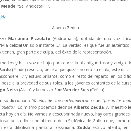
n
Meade
: “Sei vindicata! …”.
Alberto Zedda
ezzo
Marianna Pizzolato
(Andrómaca), dotada de una voz lírica
“Mia delizia! Un solo instante …”. La verdad, es que fue un auténtico
 tienen, gran parte de culpa, del éxito de la representación.
medios y bella voz de bajo para dar vida al antiguo tutor y amigo de
Pardo
(Pílade) resolvió, pese a que quizás no era su estilo, este difíc
ascondere …
”
y estuvo brillante, como el resto del reparto, en los dif
 pese a la brevedad de sus roles, a los jóvenes cantantes de la curs
ego Neira
(Atalo) y la mezzo
Flor Van der Suis
(Cefisa).
n su diccionario
50 años de cine norteamericano
que: “
pasan las moda
d
queda.
”. Lo mismo podemos decir de
Alberto Zedda
. Al maestro 
ta hoy en día. No vamos a descubrir nada nuevo, hay otros grandes 
briosa fue su dirección al frente de la Sinfónica de Galicia que, como 
esta dificilísima partitura rossiniana.
Zedda
estuvo atento, en