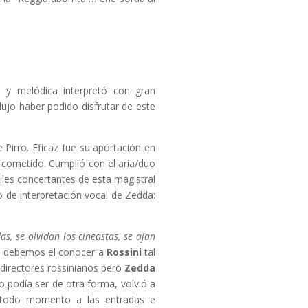
 y melódica interpretó con gran
 lujo haber podido disfrutar de este
 Pirro. Eficaz fue su aportación en
il cometido. Cumplió con el aria/duo
íciles concertantes de esta magistral
o de interpretación vocal de Zedda:
s, se olvidan los cineastas, se ajan
le debemos el conocer a
Rossini
tal
directores rossinianos pero
Zedda
no podía ser de otra forma, volvió a
 todo momento a las entradas e