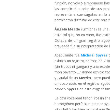
función, no volvió a reponerse hast
las complicadas arias de sus pr
representa a cuentagotas en la 
permitieron disfrutar de este raro tí
Ángela Meade
(Ermione) es una s
este rol que, no en vano, fue est
Dotada de un gran registro agudo
braveada fue su interpretación de l
Apabullante fue
Michael Spyres
(
exhibió un registro de más de 2 
(sin trucos ni gangas) y una excele
“non pavento …” dónde exhibió tod
y caudal de un
Merritt
, pero pued
un poco atrás en el registro agudo
ofreció
Spyres
en este exigentísim
La otra vocalidad tenoril rossinian
homogéneo perfectamente apoyado e
altas brilló también, al igual que
Sp