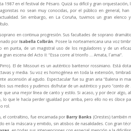
a 1987 en el festival de Pésaro. Quizá su difícil y gran orquestación, l
otagonistas no sean muy conocidas, por el público en general, ha
actualidad. Sin embargo, en La Coruña, tuvimos un gran elenco 
tulo.
oprano en continua progresión. Sus facultades de soprano dramática
renado por
Isabella Colbrán
. Posee la norteamericana una voz timbr
 en punta, de un magistral uso de los reguladores y de un eficaz 
a gran escena del Acto II: “Essa corre al trionfo … Amata, l´amai”.
Pirro). El de Missouri es un auténtico baritenor rossiniano. Está do
octavas y media. Su voz es homogénea en toda la extensión, timbrad
nte ascensión al agudo. Espectacular fue su gran aria “Balena in man 
os sus medios y pudimos disfrutar de un auténtico y puro “
canto de 
e que una mejor línea de canto y estilo. Si acaso, y por decir algo,
, lo que le hacía perder igualdad por arriba, pero ello no es óbice p
o rol.
a, el contraltino, fue encarnada por
Barry Banks
(Orestes) también ma
n la máscara y emitido, sin atisbos de nasalidades. Con gran técnica
yres
, en todas sus intervenciones con especial mención a la dificilí