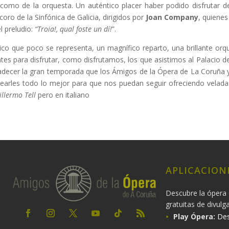
s como de la orquesta. Un auténtico placer haber podido disfrutar 
oro de la Sinfónica de Galicia, dirigidos por
Joan Company
, quienes
l preludio:
“Troia!, qual foste un dí!
”.
ístico que poco se representa, un magnífico reparto, una brillante orq
es para disfrutar, como disfrutamos, los que asistimos al Palacio de
adecer la gran temporada que los Ámigos de la Ópera de La Coruña y 
esearles todo lo mejor para que nos puedan seguir ofreciendo velada
illermo Tell
pero en italiano
APLICACION
Descubre la ópera 
gratuitas de divulg
Play Ópera:
Des