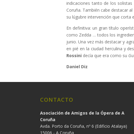
indicaciones tanto de los solista
Coruña. También cabe destacar al c
su lúgubre intervención que corta e
En definitiva: un gran título oper
como Zedda … todos los ingredient
junio. Una vez más destacar y agr
en pié en la ciudad herculina y d
Rossini
decía que era como su
Gu
Daniel Diz
CONTACTO
Asociación de Amigos de la Ópera de A
Coruña
Avda. Porto da Coruña, nº 6 (Edificio Atalaya)
15006 - A Coruña