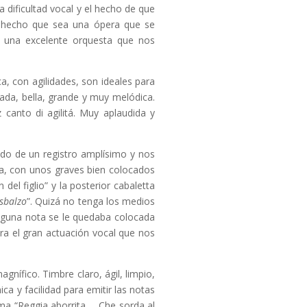
a dificultad vocal y el hecho de que
n hecho que sea una ópera que se
y una excelente orquesta que nos
, con agilidades, son ideales para
ada, bella, grande y muy melódica.
canto di agilitá. Muy aplaudida y
tado de un registro amplísimo y nos
a, con unos graves bien colocados
del figlio” y la posterior cabaletta
sbalzo
”. Quizá no tenga los medios
 alguna nota se le quedaba colocada
ara el gran actuación vocal que nos
gnífico. Timbre claro, ágil, limpio,
 y facilidad para emitir las notas
sima “Reggia aborrita … Che sorda al