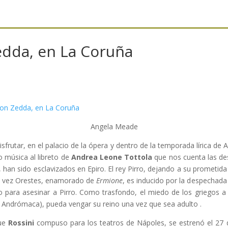
edda, en La Coruña
Angela Meade
sfrutar, en el palacio de la ópera y dentro de la temporada lírica de 
 música al libreto de
Andrea Leone Tottola
que nos cuenta las des
s, han sido esclavizados en Epiro. El rey Pirro, dejando a su prometid
u vez Orestes, enamorado de
Ermione
, es inducido por la despechada
do para asesinar a Pirro. Como trasfondo, el miedo de los griegos a
y Andrómaca), pueda vengar su reino una vez que sea adulto .
que
Rossini
compuso para los teatros de Nápoles, se estrenó el 27 