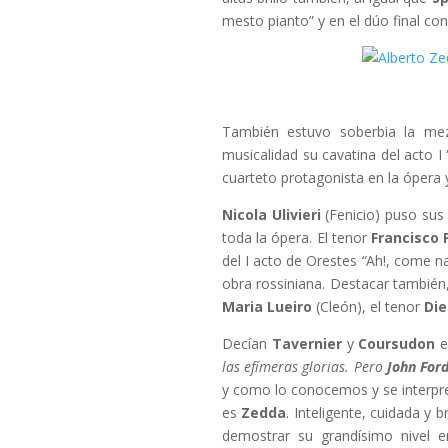
mesto pianto” y en el dúo final co
También estuvo soberbia la m
musicalidad su cavatina del acto I 
cuarteto protagonista en la ópera y
Nicola Ulivieri
(Fenicio) puso sus 
toda la ópera. El tenor
Francisco 
del I acto de Orestes
“
Ah!, come n
obra rossiniana. Destacar también,
Maria Lueiro
(Cleón), el tenor
Di
Decían
Tavernier
y
Coursudon
e
las efímeras glorias. Pero
John For
y como lo conocemos y se interpre
es
Zedda
. Inteligente, cuidada y 
demostrar su grandísimo nivel en 