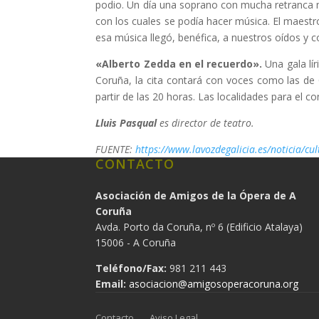
podio. Un día una soprano con mucha retranca me
con los cuales se podía hacer música. El maestr
esa música llegó, benéfica, a nuestros oídos y 
«Alberto Zedda en el recuerdo».
Una gala lí
Coruña, la cita contará con voces como las de
partir de las 20 horas. Las localidades para el c
Lluìs Pasqual
es director de teatro.
FUENTE:
https://www.lavozdegalicia.es/noticia/
CONTACTO
Asociación de Amigos de la Ópera de A
Coruña
Avda. Porto da Coruña, nº 6 (Edificio Atalaya)
15006 - A Coruña
Teléfono/Fax:
981 211 443
Email:
asociacion@amigosoperacoruna.org
Contacto
Aviso Legal