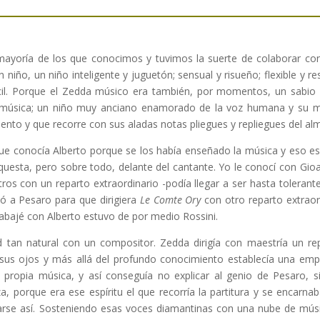
ayoría de los que conocimos y tuvimos la suerte de colaborar con
 un niño, un niño inteligente y juguetón; sensual y risueño; flexible y
il. Porque el Zedda músico era también, por momentos, un sabio a
 música; un niño muy anciano enamorado de la voz humana y su má
miento y que recorre con sus aladas notas pliegues y repliegues del a
ue conocía Alberto porque se los había enseñado la música y eso es
rquesta, pero sobre todo, delante del cantante. Yo le conocí con Gi
ros con un reparto extraordinario -podía llegar a ser hasta tolerant
ó a Pesaro para que dirigiera
Le Comte Ory
con otro reparto extraordi
abajé con Alberto estuvo de por medio Rossini.
d tan natural con un compositor. Zedda dirigía con maestría un re
n sus ojos y más allá del profundo conocimiento establecía una emp
 propia música, y así conseguía no explicar al genio de Pesaro, si
za, porque era ese espíritu el que recorría la partitura y se encar
arse así. Sosteniendo esas voces diamantinas con una nube de mús