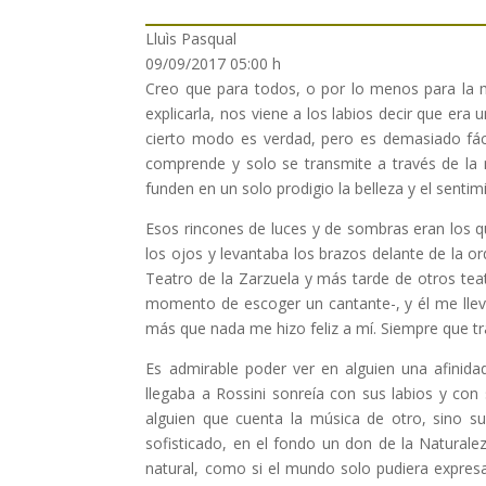
Lluìs Pasqual
09/09/2017 05:00 h
Creo que para todos, o por lo menos para la m
explicarla, nos viene a los labios decir que era
cierto modo es verdad, pero es demasiado fác
comprende y solo se transmite a través de la
funden en un solo prodigio la belleza y el senti
Esos rincones de luces y de sombras eran los q
los ojos y levantaba los brazos delante de la o
Teatro de la Zarzuela y más tarde de otros teat
momento de escoger un cantante-, y él me llev
más que nada me hizo feliz a mí. Siempre que tr
Es admirable poder ver en alguien una afinida
llegaba a Rossini sonreía con sus labios y co
alguien que cuenta la música de otro, sino su
sofisticado, en el fondo un don de la Naturale
natural, como si el mundo solo pudiera expres