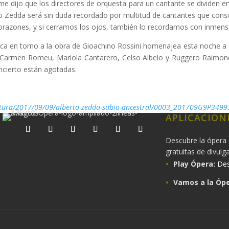
 dijo que los directores de orquesta para un cantante se dividen en t
o Zedda será sin duda recordado por multitud de cantantes que consig
corazones, y si cerramos los ojos, también lo recordamos con inmensa
rica en torno a la obra de Gioachino Rossini homenajea esta noche 
 Carmen Romeu, Mariola Cantarero, Celso Albelo y Ruggero Raimondi
oncierto están agotadas.
cultura/2017/09/09/alberto-zedda-sabio-ancestral/0003_201709G9P349
APLICACION
Descubre la ópera 
gratuitas de divulg
Play Ópera:
Des
Vamos a la Ópe