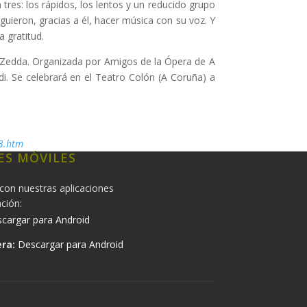
res: los rápidos, los lentos y un reducido grupo
uieron, gracias a él, hacer música con su voz. Y
 gratitud.
a Zedda. Organizada por Amigos de la Ópera de A
. Se celebrará en el Teatro Colón (A Coruña) a
93.htm
ES MÓVILES
con nuestras aplicaciones
ación:
cargar para Android
ra:
Descargar para Android