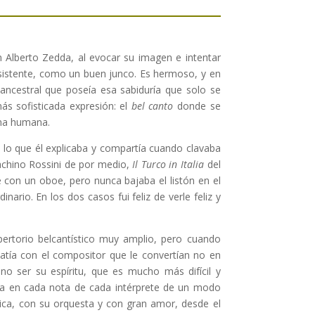
 Alberto Zedda, al evocar su imagen e intentar
 resistente, como un buen junco. Es hermoso, y en
ncestral que poseía esa sabiduría que solo se
s sofisticada expresión: el
bel canto
donde se
lma humana.
 lo que él explicaba y compartía cuando clavaba
oachino Rossini de por medio,
Il Turco in Italia
del
e con un oboe, pero nunca bajaba el listón en el
nario. En los dos casos fui feliz de verle feliz y
pertorio belcantístico muy amplio, pero cuando
atía con el compositor que le convertían no en
no ser su espíritu, que es mucho más difícil y
naba en cada nota de cada intérprete de un modo
ica, con su orquesta y con gran amor, desde el