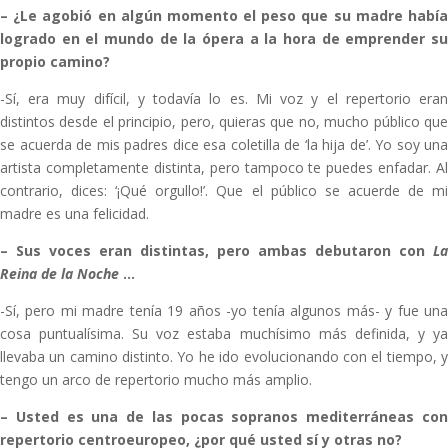
–
¿Le agobió en algún momento el peso que su madre habí
logrado en el mundo de la ópera a la hora de emprender su
propio camino?
-Sí, era muy difícil, y todavía lo es. Mi voz y el repertorio eran
distintos desde el principio, pero, quieras que no, mucho público que
se acuerda de mis padres dice esa coletilla de ‘la hija de’. Yo soy una
artista completamente distinta, pero tampoco te puedes enfadar. Al
contrario, dices: ‘¡Qué orgullo!’. Que el público se acuerde de mi
madre es una felicidad.
–
Sus voces eran distintas, pero ambas debutaron con
La
Reina de la Noche
…
-Sí, pero mi madre tenía 19 años -yo tenía algunos más- y fue una
cosa puntualísima. Su voz estaba muchísimo más definida, y ya
llevaba un camino distinto. Yo he ido evolucionando con el tiempo, y
tengo un arco de repertorio mucho más amplio.
–
Usted es una de las pocas sopranos mediterráneas co
repertorio centroeuropeo, ¿por qué usted sí y otras no?