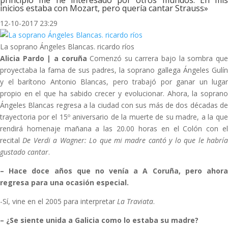
principio me he interesado por otros mundos. En mis
inicios estaba con Mozart, pero quería cantar Strauss»
12-10-2017 23:29
La soprano Ángeles Blancas. ricardo ríos
Alicia Pardo | a coruña
Comenzó su carrera bajo la sombra qu
proyectaba la fama de sus padres, la soprano gallega Ángeles Gulín
y el barítono Antonio Blancas, pero trabajó por ganar un lugar
propio en el que ha sabido crecer y evolucionar. Ahora, la soprano
Ángeles Blancas regresa a la ciudad con sus más de dos décadas de
trayectoria por el 15º aniversario de la muerte de su madre, a la que
rendirá homenaje mañana a las 20.00 horas en el Colón con el
recital
De Verdi a Wagner: Lo que mi madre cantó y lo que le habrí
gustado cantar
.
–
Hace doce años que no venía a A Coruña, pero ahor
regresa para una ocasión especial.
-Sí, vine en el 2005 para interpretar
La Traviata
.
–
¿Se siente unida a Galicia como lo estaba su madre?