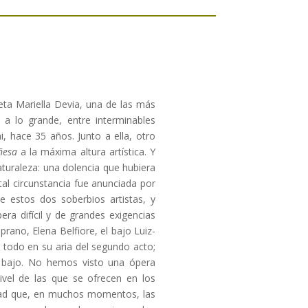
eta Mariella Devia, una de las más
a lo grande, entre interminables
ni, hace 35 años. Junto a ella, otro
ñesa
a la máxima altura artística. Y
aturaleza: una dolencia que hubiera
tal circunstancia fue anunciada por
e estos dos soberbios artistas, y
a difícil y de grandes exigencias
rano, Elena Belfiore, el bajo Luiz-
e todo en su aria del segundo acto;
l bajo. No hemos visto una ópera
vel de las que se ofrecen en los
dad que, en muchos momentos, las