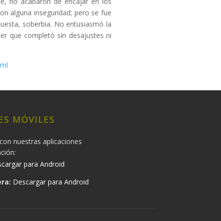
te, no acabaron de encajar en los
n alguna inseguridad; pero se fue
questa, soberbia. No entusiasmó la
ocer que completó sin desajustes ni
tml
ES MÓVILES
con nuestras aplicaciones
ación:
cargar para Android
ra:
Descargar para Android