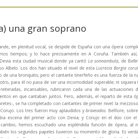
(a) una gran soprano
rande, en plenitud vocal, se despide de España con una ópera compl
imos tiempos; y lo hace precisamente en A Coruña. También así, 
 Devia esta ciudad musical donde ya cantó
La sonnambula
, de Belli
so Albelo. Los dos han situado el nivel de esta
Lucrecia Borgia coru
 de una bronquitis; pero el cantante tinerfeño es una fuerza de la n
otro, para él no pasa de ser una incomodidad superable; ni siquiera 
reiteradas, incansables, rubricaron cada una de las actuaciones d
ntos en que cantaban juntos. Pero, además, el reparto de esta óper
pretes-, se ha completado con cantantes de primer nivel: la mezzosop
o Corujo. Los tres fueron muy aplaudidos y
braveados
. Belfiore, sobr
erbia escena del primer acto con Devia; y Corujo en el dúo con e
a cambio, hemos escuchado una espléndida función de ópera, al ni
mbién los segundos papeles tuvieron su momento de gloria. Es ver