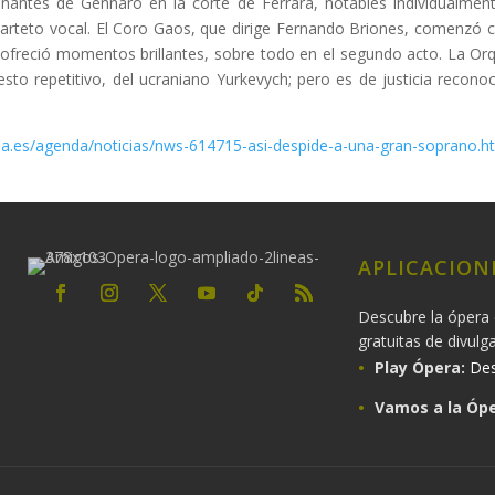
antes de Gennaro en la corte de Ferrara, notables individualmen
rteto vocal. El Coro Gaos, que dirige Fernando Briones, comenzó co
y ofreció momentos brillantes, sobre todo en el segundo acto. La Or
esto repetitivo, del ucraniano Yurkevych; pero es de justicia recon
una.es/agenda/noticias/nws-614715-asi-despide-a-una-gran-soprano.h
APLICACION
Descubre la ópera 
gratuitas de divulg
Play Ópera:
Des
Vamos a la Ópe