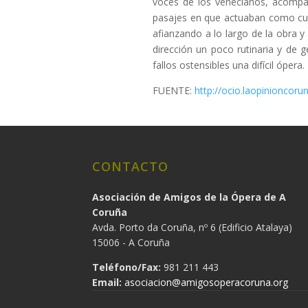
voces de los venecianos, acompañ
pasajes en que actuaban como cua
afianzando a lo largo de la obra 
dirección un poco rutinaria y de g
fallos ostensibles una difícil ópera.
FUENTE:
http://ocio.laopinioncor
CONTACTO
Asociación de Amigos de la Ópera de A
Coruña
Avda. Porto da Coruña, nº 6 (Edificio Atalaya)
15006 - A Coruña
Teléfono/Fax:
981 211 443
Email:
asociacion@amigosoperacoruna.org