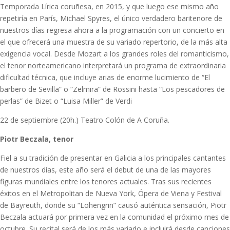
Temporada Lírica coruñesa, en 2015, y que luego ese mismo año
repetiría en París, Michael Spyres, el único verdadero baritenore de
nuestros días regresa ahora a la programación con un concierto en
el que ofrecerá una muestra de su variado repertorio, de la más alta
exigencia vocal. Desde Mozart a los grandes roles del romanticismo,
el tenor norteamericano interpretará un programa de extraordinaria
dificultad técnica, que incluye arias de enorme lucimiento de “El
barbero de Sevilla” o “Zelmira” de Rossini hasta “Los pescadores de
perlas” de Bizet o “Luisa Miller” de Verdi
22 de septiembre (20h.) Teatro Colón de A Coruña.
Piotr Beczala, tenor
Fiel a su tradición de presentar en Galicia a los principales cantantes
de nuestros días, este año será el debut de una de las mayores
figuras mundiales entre los tenores actuales. Tras sus recientes
éxitos en el Metropolitan de Nueva York, Ópera de Viena y Festival
de Bayreuth, donde su “Lohengrin” causó auténtica sensación, Piotr
Beczala actuará por primera vez en la comunidad el próximo mes de
octubre. Su recital será de los más variado e incluirá desde canciones