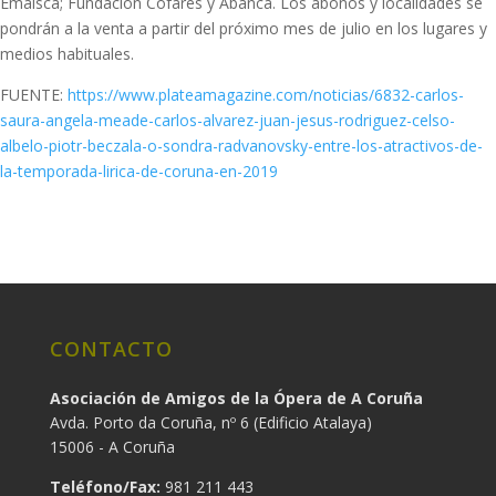
Emalsca; Fundación Cofares y Abanca. Los abonos y localidades se
pondrán a la venta a partir del próximo mes de julio en los lugares y
medios habituales.
FUENTE:
https://www.plateamagazine.com/noticias/6832-carlos-
saura-angela-meade-carlos-alvarez-juan-jesus-rodriguez-celso-
albelo-piotr-beczala-o-sondra-radvanovsky-entre-los-atractivos-de-
la-temporada-lirica-de-coruna-en-2019
CONTACTO
Asociación de Amigos de la Ópera de A Coruña
Avda. Porto da Coruña, nº 6 (Edificio Atalaya)
15006 - A Coruña
Teléfono/Fax:
981 211 443