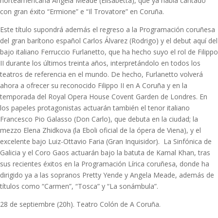
norteamericana Angela Meade (Elisabetta), que ya había cantado
con gran éxito “Ermione” e “Il Trovatore” en Coruña.
Este título supondrá además el regreso a la Programación coruñesa
del gran barítono español Carlos Álvarez (Rodrigo) y el debut aquí del
bajo italiano Ferruccio Furlanetto, que ha hecho suyo el rol de Filippo
II durante los últimos treinta años, interpretándolo en todos los
teatros de referencia en el mundo. De hecho, Furlanetto volverá
ahora a ofrecer su reconocido Filippo II en A Coruña y en la
temporada del Royal Opera House Covent Garden de Londres. En
los papeles protagonistas actuarán también el tenor italiano
Francesco Pio Galasso (Don Carlo), que debuta en la ciudad; la
mezzo Elena Zhidkova (la Eboli oficial de la ópera de Viena), y el
excelente bajo Luiz-Ottavio Faria (Gran Inquisidor). La Sinfónica de
Galicia y el Coro Gaos actuarán bajo la batuta de Kamal Khan, tras
sus recientes éxitos en la Programación Lírica coruñesa, donde ha
dirigido ya a las sopranos Pretty Yende y Angela Meade, además de
títulos como “Carmen”, “Tosca” y “La sonámbula”.
28 de septiembre (20h). Teatro Colón de A Coruña.