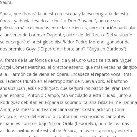
Saura.
Saura, que firmará la puesta en escena y la escenografía de esta
ópera, ya había llevado al cine “Io Don Giovanni”, una de sus
películas más celebradas entre las recientes, aproximación particular
al universo de Lorenzo Daponte, autor de del libreto. Del vestuario
se encargará el prestigioso diseñador Pedro Moreno, ganador de
dos premios Goya (“El perro del hortelano”, “Goya en Burdeos”).
Al frente de la Sinfónica de Galicia y el Coro Gaos se situará Miguel
Ángel Gómez Martínez, el director español que más veces ha dirigido
a la Filarmónica de Viena en ópera. Encabeza el reparto vocal, tras
su reciente triunfo en el Metropolitan de Nueva York, el barítono
andaluz Juan Jesús Rodríguez, que seguirá los pasos del gran Don
Juan español, Antonio Campó, tan vinculado a esta ciudad. Junto a
Rodríguez debutan en España la soprano italiana Gilda Fiume (Donna
Anna) y la mezzo norteamericana Ginger Costa-Jackson (Doña
Elvira). El resto del elenco lo conforman reconocidos cantantes
españoles como el bajo Simón Orfila (Leporello), uno de los más
asiduos invitados al Festival de Pésaro; la joven soprano, y estrella