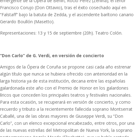
emergente de la Opera de Berlín, Rocío Pérez (Zerlina); el tenor
Francisco Corujo (Don Ottavio), tras el éxito cosechado aquí en
“Falstaff” bajo la batuta de Zedda, y el ascendente barítono canario
Gerardo Boullón (Masetto).
Representaciones: 13 y 15 de septiembre (20h). Teatro Colón.
“Don Carlo” de G. Verdi, en versión de concierto
Amigos de la Ópera de Coruña se propone casi cada año estrenar
algún título que nunca se hubiera ofrecido con anterioridad en la
larga historia ya de esta institución, decana entre las españolas
galardonada este año con el Premio de Honor en los galardones
líricos que conceden los principales teatros y festivales nacionales.
Para esta ocasión, se recuperará en versión de concierto, y como
recuerdo y tributo a la recientemente fallecida soprano Montserrat
Caballé, una de las obras mayores de Giuseppe Verdi, su “Don
Carlo”, con un elenco excepcional encabezado, entre otros, por una
de las nuevas estrellas del Metropolitan de Nueva York, la soprano