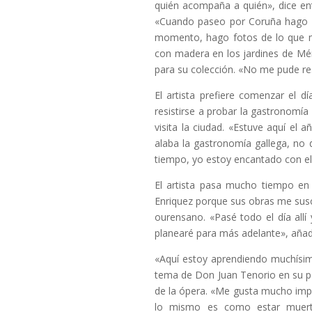
quién acompaña a quién», dice en
«Cuando paseo por Coruña hago f
momento, hago fotos de lo que m
con madera en los jardines de Mén
para su colección. «No me pude resi
El artista prefiere comenzar el 
resistirse a probar la gastronomía
visita la ciudad. «Estuve aquí el
alaba la gastronomía gallega, no 
tiempo, yo estoy encantado con el 
El artista pasa mucho tiempo en 
Enriquez porque sus obras me suscit
ourensano. «Pasé todo el día all
planearé para más adelante», añad
«Aquí estoy aprendiendo muchísimo
tema de Don Juan Tenorio en su pel
de la ópera. «Me gusta mucho impr
lo mismo es como estar muert