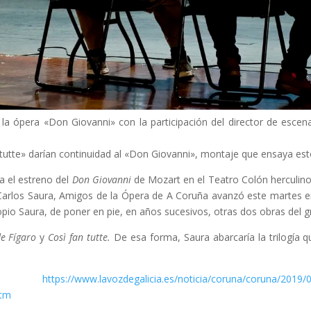
la ópera «Don Giovanni» con la participación del director de escena
 tutte» darían continuidad al «Don Giovanni», montaje que ensaya es
a el estreno del
Don Giovanni
de Mozart en el Teatro Colón herculino
a Carlos Saura, Amigos de la Ópera de A Coruña avanzó este martes en
pio Saura, de poner en pie, en años sucesivos, otras dos obras del 
e Fígaro
y
Così fan tutte.
De esa forma, Saura abarcaría la trilogía q
egalicia.es/noticia/coruna/coruna/2019/08/28/me-
htm