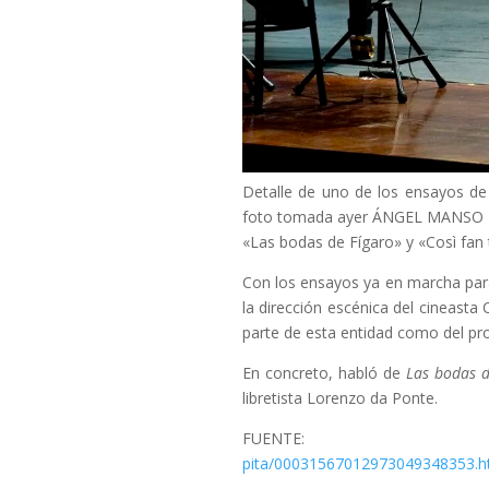
Detalle de uno de los ensayos de 
foto tomada ayer ÁNGEL MANSO
«Las bodas de Fígaro» y «Così fan
Con los ensayos ya en marcha par
la dirección escénica del cineast
parte de esta entidad como del pro
En concreto, habló de
Las bodas d
libretista Lorenzo da Ponte.
FUENTE:
https://www.lavozd
pita/00031567012973049348353.