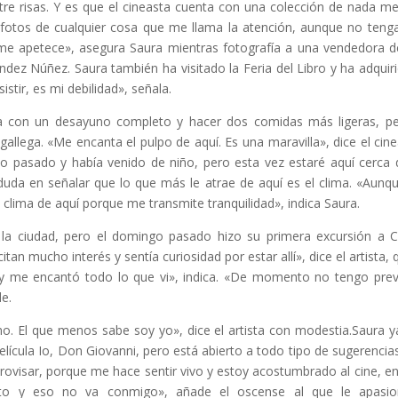
tre risas. Y es que el cineasta cuenta con una colección de nada m
otos de cualquier cosa que me llama la atención, aunque no teng
e apetece», asegura Saura mientras fotografía a una vendedora d
dez Núñez. Saura también ha visitado la Feria del Libro y ha adquiri
stir, es mi debilidad», señala.
día con un desayuno completo y hacer dos comidas más ligeras, p
 gallega. «Me encanta el pulpo de aquí. Es una maravilla», dice el cin
 año pasado y había venido de niño, pero esta vez estaré aquí cerc
duda en señalar que lo que más le atrae de aquí es el clima. «Aun
clima de aquí porque me transmite tranquilidad», indica Saura.
la ciudad, pero el domingo pasado hizo su primera excursión a C
an mucho interés y sentía curiosidad por estar allí», dice el artista
í y me encantó todo lo que vi», indica. «De momento no tengo previ
e.
. El que menos sabe soy yo», dice el artista con modestia.Saura ya
ícula Io, Don Giovanni, pero está abierto a todo tipo de sugerencias
ovisar, porque me hace sentir vivo y estoy acostumbrado al cine, en 
o y eso no va conmigo», añade el oscense al que le apasio