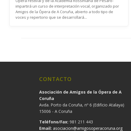
Opera Festival y de la Academia Rossiniana de Pésaro-
impartirá un curso de interpretación vocal, organizado por
Amigos de la Ópera de A Coruña, abierto a todo tipo de
voces y repertorio que se desarrollará...
CONTACTO
Asociación de Amigos de la Ópera de A
Coruña
Avda. Porto da Coruña, nº 6 (Edificio Atalaya)
15006 - A Coruña
Teléfono/Fax:
981 211 443
Email:
asociacion@amigosoperacoruna.org