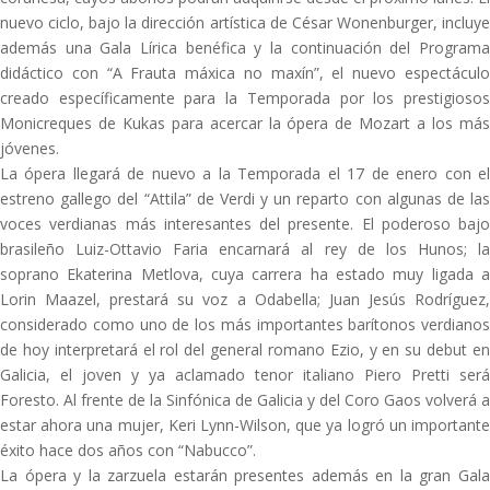
nuevo ciclo, bajo la dirección artística de César Wonenburger, incluye
además una Gala Lírica benéfica y la continuación del Programa
didáctico con “A Frauta máxica no maxín”, el nuevo espectáculo
creado específicamente para la Temporada por los prestigiosos
Monicreques de Kukas para acercar la ópera de Mozart a los más
jóvenes.
La ópera llegará de nuevo a la Temporada el 17 de enero con el
estreno gallego del “Attila” de Verdi y un reparto con algunas de las
voces verdianas más interesantes del presente. El poderoso bajo
brasileño Luiz-Ottavio Faria encarnará al rey de los Hunos; la
soprano Ekaterina Metlova, cuya carrera ha estado muy ligada a
Lorin Maazel, prestará su voz a Odabella; Juan Jesús Rodríguez,
considerado como uno de los más importantes barítonos verdianos
de hoy interpretará el rol del general romano Ezio, y en su debut en
Galicia, el joven y ya aclamado tenor italiano Piero Pretti será
Foresto. Al frente de la Sinfónica de Galicia y del Coro Gaos volverá a
estar ahora una mujer, Keri Lynn-Wilson, que ya logró un importante
éxito hace dos años con “Nabucco”.
La ópera y la zarzuela estarán presentes además en la gran Gala