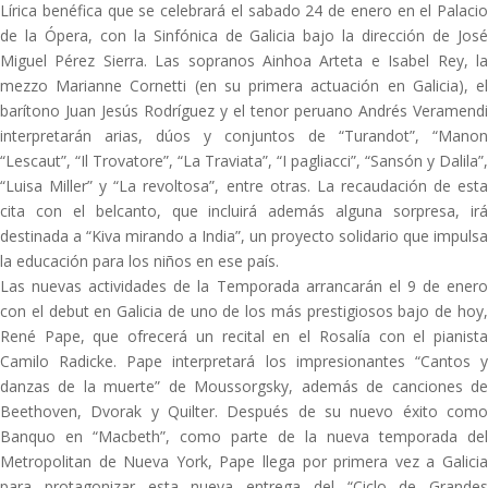
Lírica benéfica que se celebrará el sabado 24 de enero en el Palacio
de la Ópera, con la Sinfónica de Galicia bajo la dirección de José
Miguel Pérez Sierra. Las sopranos Ainhoa Arteta e Isabel Rey, la
mezzo Marianne Cornetti (en su primera actuación en Galicia), el
barítono Juan Jesús Rodríguez y el tenor peruano Andrés Veramendi
interpretarán arias, dúos y conjuntos de “Turandot”, “Manon
“Lescaut”, “Il Trovatore”, “La Traviata”, “I pagliacci”, “Sansón y Dalila”,
“Luisa Miller” y “La revoltosa”, entre otras. La recaudación de esta
cita con el belcanto, que incluirá además alguna sorpresa, irá
destinada a “Kiva mirando a India”, un proyecto solidario que impulsa
la educación para los niños en ese país.
Las nuevas actividades de la Temporada arrancarán el 9 de enero
con el debut en Galicia de uno de los más prestigiosos bajo de hoy,
René Pape, que ofrecerá un recital en el Rosalía con el pianista
Camilo Radicke. Pape interpretará los impresionantes “Cantos y
danzas de la muerte” de Moussorgsky, además de canciones de
Beethoven, Dvorak y Quilter. Después de su nuevo éxito como
Banquo en “Macbeth”, como parte de la nueva temporada del
Metropolitan de Nueva York, Pape llega por primera vez a Galicia
para protagonizar esta nueva entrega del “Ciclo de Grandes