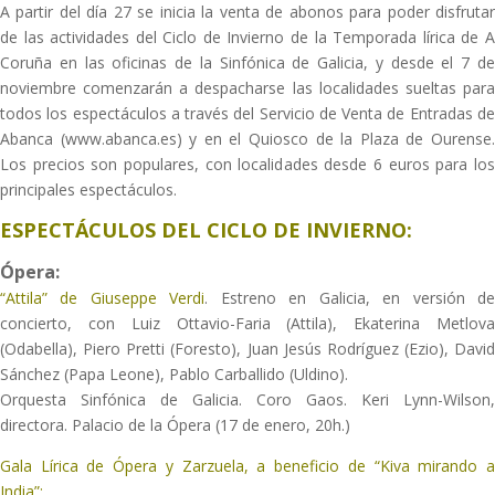
A partir del día 27 se inicia la venta de abonos para poder disfrutar
de las actividades del Ciclo de Invierno de la Temporada lírica de A
Coruña en las oficinas de la Sinfónica de Galicia, y desde el 7 de
noviembre comenzarán a despacharse las localidades sueltas para
todos los espectáculos a través del Servicio de Venta de Entradas de
Abanca (www.abanca.es) y en el Quiosco de la Plaza de Ourense.
Los precios son populares, con localidades desde 6 euros para los
principales espectáculos.
ESPECTÁCULOS DEL CICLO DE INVIERNO:
Ópera:
“Attila” de Giuseppe Verdi
. Estreno en Galicia, en versión d
concierto, con Luiz Ottavio-Faria (Attila), Ekaterina Metlova
(Odabella), Piero Pretti (Foresto), Juan Jesús Rodríguez (Ezio), David
Sánchez (Papa Leone), Pablo Carballido (Uldino).
Orquesta Sinfónica de Galicia. Coro Gaos. Keri Lynn-Wilson,
directora. Palacio de la Ópera (17 de enero, 20h.)
Gala Lírica de Ópera y Zarzuela, a beneficio de “Kiva mirando a
India”: