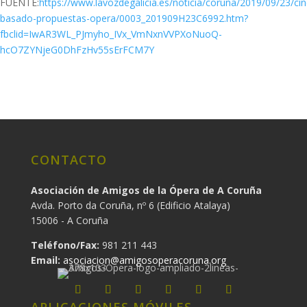
FUENTE:
https://www.lavozdegalicia.es/noticia/coruna/2019/09/23/cin
basado-propuestas-opera/0003_201909H23C6992.htm?
fbclid=IwAR3WL_PJmyho_IVx_VmNxnVVPXoNuoQ-
hcO7ZYNjeG0DhFzHv55sErFCM7Y
CONTACTO
Asociación de Amigos de la Ópera de A Coruña
Avda. Porto da Coruña, nº 6 (Edificio Atalaya)
15006 - A Coruña
Teléfono/Fax:
981 211 443
Email:
asociacion@amigosoperacoruna.org
APLICACIONES MÓVILES