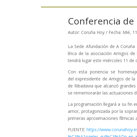
Conferencia de 
Autor: Coruña Hoy / Fecha: Mié, 11
La Sede Afundación de A Coruña a
lírica de la asociación Amigos d
tendrá lugar este miércoles 11 de o
Con esta ponencia se homenajea
del expresidente de Amigos de la 
de Ribadavia que alcanzó grandes 
se rememorarán las actuaciones de
La programación llegará a su fin e
amor, protagonizada por la soprano
primeras aproximaciones fílmicas a 
FUENTE:
https://www.corunahoy.
%C3%A1ngeles-gul%C3%ADn-en-