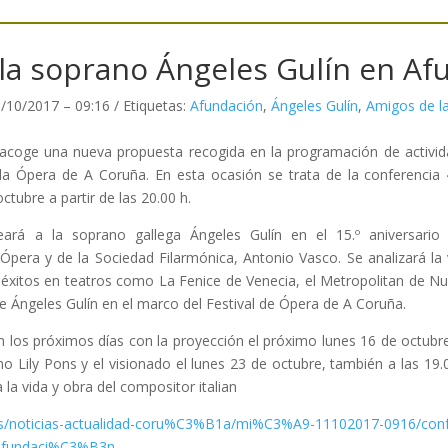
la soprano Ángeles Gulín en Af
/10/2017 – 09:16 / Etiquetas:
Afundación
,
Ángeles Gulín
,
Amigos de l
coge una nueva propuesta recogida en la programación de activid
e la Ópera de A Coruña. En esta ocasión se trata de la conferenci
ctubre a partir de las 20.00 h.
rá a la soprano gallega Ángeles Gulín en el 15.º aniversario
Ópera y de la Sociedad Filarmónica, Antonio Vasco. Se analizará la v
éxitos en teatros como La Fenice de Venecia, el Metropolitan de Nu
 Ángeles Gulín en el marco del Festival de Ópera de A Coruña.
n los próximos días con la proyección el próximo lunes 16 de octubre,
 Lily Pons y el visionado el lunes 23 de octubre, también a las 19.
la vida y obra del compositor italian
es/noticias-actualidad-coru%C3%B1a/mi%C3%A9-11102017-0916/confe
afundaci%C3%B3n