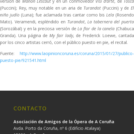
versión de
Manon Lescaut
y en un conmovedor
Visi d’arte
, de
Tosc
(Puccini); Rey, muy notable en un aria de
Turandot
(Puccini) y de
E
niño judío
(Luna); fue aclamada tras cantar como bis
Lela
(Rosendo
Mato). Veramendi, espléndido en
Turandot
,
La tabernera del puerto
(Sorozábal) y en la preciosa versión de
La flor de la canela
(Chabuca
Granda). Una página de
My fair lady
, de Frederick Loewe, cantad
por los cinco artistas cerró, con el público puesto en pie, el recital.
Fuente:
http://www.laopinioncoruna.es/coruna/2015/01/27/publico-
puesto-pie/921541.html
CONTACTO
Asociación de Amigos de la Ópera de A Coruña
Avda. Porto da Coruña, nº 6 (Edificio Atalaya)