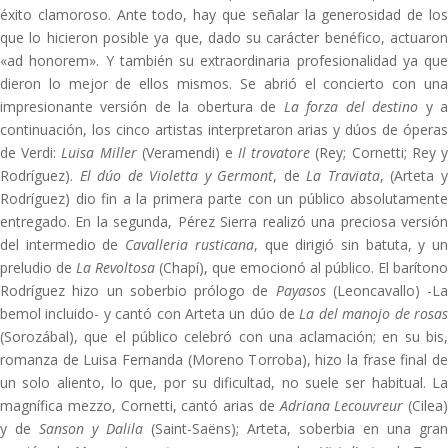
éxito clamoroso. Ante todo, hay que señalar la generosidad de los
que lo hicieron posible ya que, dado su carácter benéfico, actuaron
«ad honorem». Y también su extraordinaria profesionalidad ya que
dieron lo mejor de ellos mismos. Se abrió el concierto con una
impresionante versión de la obertura de
La forza del destino
y 
continuación, los cinco artistas interpretaron arias y dúos de óperas
de Verdi:
Luisa Miller
(Veramendi) e
Il trovatore
(Rey; Cornetti; Rey 
Rodríguez).
El dúo de Violetta y Germont
, de
La Traviata
, (Arteta 
Rodríguez) dio fin a la primera parte con un público absolutamente
entregado. En la segunda, Pérez Sierra realizó una preciosa versión
del intermedio de
Cavalleria rusticana
, que dirigió sin batuta, y u
preludio de
La Revoltosa
(Chapí), que emocionó al público. El barítono
Rodríguez hizo un soberbio prólogo de
Payasos
(Leoncavallo) -La
bemol incluido- y cantó con Arteta un dúo de
La del manojo de rosa
(Sorozábal), que el público celebró con una aclamación; en su bis,
romanza de Luisa Fernanda (Moreno Torroba), hizo la frase final de
un solo aliento, lo que, por su dificultad, no suele ser habitual. La
magnífica mezzo, Cornetti, cantó arias de
Adriana Lecouvreur
(Cilea)
y de
Sanson y Dalila
(Saint-Saëns); Arteta, soberbia en una gran