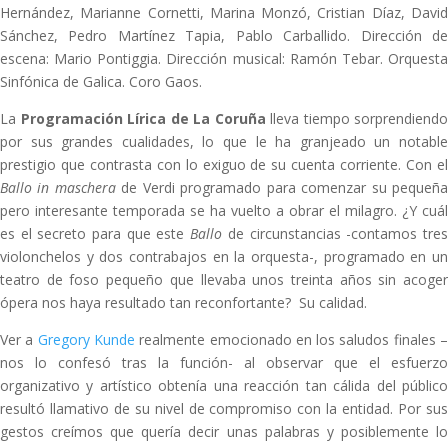
Hernández, Marianne Cornetti, Marina Monzó, Cristian Díaz, David
Sánchez, Pedro Martínez Tapia, Pablo Carballido. Dirección de
escena: Mario Pontiggia. Dirección musical: Ramón Tebar. Orquesta
Sinfónica de Galica. Coro Gaos.
La
Programación Lírica de La Coruña
lleva tiempo sorprendiendo
por sus grandes cualidades, lo que le ha granjeado un notable
prestigio que contrasta con lo exiguo de su cuenta corriente. Con el
Ballo in maschera
de Verdi programado para comenzar su pequeñ
pero interesante temporada se ha vuelto a obrar el milagro. ¿Y cuál
es el secreto para que este
Ballo
de circunstancias -contamos tre
violonchelos y dos contrabajos en la orquesta-, programado en un
teatro de foso pequeño que llevaba unos treinta años sin acoger
ópera nos haya resultado tan reconfortante? Su calidad.
Ver a
Gregory Kunde
realmente emocionado en los saludos finales 
nos lo confesó tras la función- al observar que el esfuerzo
organizativo y artístico obtenía una reacción tan cálida del público
resultó llamativo de su nivel de compromiso con la entidad. Por sus
gestos creímos que quería decir unas palabras y posiblemente lo