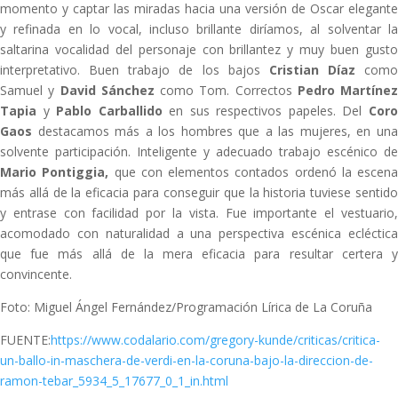
momento y captar las miradas hacia una versión de Oscar elegante
y refinada en lo vocal, incluso brillante diríamos, al solventar la
saltarina vocalidad del personaje con brillantez y muy buen gusto
interpretativo. Buen trabajo de los bajos
Cristian Díaz
como
Samuel y
David Sánchez
como Tom. Correctos
Pedro Martínez
Tapia
y
Pablo Carballido
en sus respectivos papeles. Del
Cor
Gaos
destacamos más a los hombres que a las mujeres, en una
solvente participación. Inteligente y adecuado trabajo escénico de
Mario Pontiggia,
que con elementos contados ordenó la escena
más allá de la eficacia para conseguir que la historia tuviese sentido
y entrase con facilidad por la vista. Fue importante el vestuario,
acomodado con naturalidad a una perspectiva escénica ecléctica
que fue más allá de la mera eficacia para resultar certera y
convincente.
Foto: Miguel Ángel Fernández/Programación Lírica de La Coruña
FUENTE:
https://www.codalario.com/gregory-kunde/criticas/critica-
un-ballo-in-maschera-de-verdi-en-la-coruna-bajo-la-direccion-de-
ramon-tebar_5934_5_17677_0_1_in.html