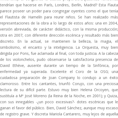
tendrían que hacerse en París, Londres, Berlín, Madrid? Esta Flauta
parece poseer un poder para congregar oyentes como el que tenía
el Flautista de Hamelín para reunir niños. Se han realizado más
representaciones de la obra a lo largo de estos años: una en 2004,
versión abreviada, de carácter didáctico, con la misma producción;
otra en 2007, con diferente dirección escénica y resultado más bien
discreto. En la actual, se mantienen la belleza, la magia, el
simbolismo, el encanto y la inteligencia. La Orquesta, muy bien
dirigida por Pons, fue aclamada al final, con toda justicia. A la cabeza
de los violonchelos, pudo observarse la satisfactoria presencia de
David Ethève, ausente durante un tiempo de la Sinfónica, por
enfermedad ya superada. Excelente el Coro de la OSG; una
cuidadosa preparación de Joan Company lo condujo a un éxito
clamoroso. Entre los cantantes, triunfó Corujo, con una preciosa
lectura de su difícil parte. Estuvo muy bien Helena Orcoyen, que
sustituía a Mª José Moreno (la Reina de la Noche, en 2001); y Quiza,
con sus innegables -¿un poco excesivas?- dotes escénicas que le
ganan el favor del público. Bien, David Sánchez, aunque muy escaso
de registro grave. Y discreta Mariola Cantarero, muy lejos de aquella