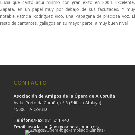
Lucia que cantó aquí mismo con gran éxito en 2004. Excelente,
Zapata, en un papel muy por debajo de sus facultades. Y muy
notable Patricia Rodríguez Rico, una Papagena de preciosa voz. El
resto de cantantes, gallegos en su mayor parte, a muy buen nivel.
CONTACTO
Asociación de Amigos de la Ópera de A Coruña
Avda. Porto da Coruña, nº 6 (Edificio Atalaya)
15006 - A Coruña
Teléfono/Fax:
981 211 443
Email:
asociacion@amigosoperacoruna.org