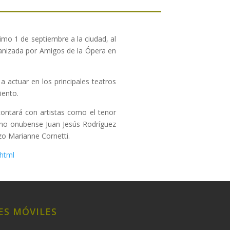
ximo 1 de septiembre a la ciudad, al
ganizada por Amigos de la Ópera en
 actuar en los principales teatros
iento.
contará con artistas como el tenor
ono onubense Juan Jesús Rodríguez
zo Marianne Cornetti.
.html
ES MÓVILES