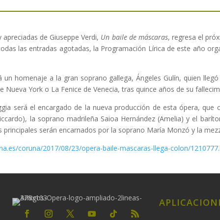
 apreciadas de Giuseppe Verdi,
Un baile de máscaras
, regresa el pró
 todas las entradas agotadas, la Programación Lírica de este año or
un homenaje a la gran soprano gallega, Ángeles Gulín, quien llegó a
 Nueva York o La Fenice de Venecia, tras quince años de su fallecim
ggia será el encargado de la nueva producción de esta ópera, que 
ccardo), la soprano madrileña Saioa Hernández (Amelia) y el barít
s principales serán encarnados por la soprano María Monzó y la mez
una.es/coruna/2017/08/23/opera-baile-mascaras-llega-colon/1210777
APLICACION