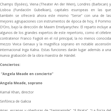
Champs Elysées), Viena (Theater An der Wien), Londres (Barbican) y
Lisboa (Fundación Gubelkian), capitales esuropeas en las que
también se ofrecerá ahora este mismo “Serse” con una de las
mejores agrupaciones con instrumentos de época de hoy, Il Pommo
D’Oro, bajo la dirección de Maxim Emelyanychev. El reparto incluye a
algunos de los grandes expertos de este repertorio, como el célebre
contratenor Franco Fagioli en el rol principal, la no menos conocida
mezzo Vivica Genaux y la magnífica soprano en notable ascensión
internacional Inga Kalna. Estas funciones darán lugar además a una
nueva grabación de la obra maestra de Händel.
Conciertos:
“Angela Meade en concierto”
Angela Meade, soprano
Kamal Khan, director
Sinfónica de Galicia
Arias, escenas y oberturas de “Semiramide”, “Il Pirata”, “La forza del