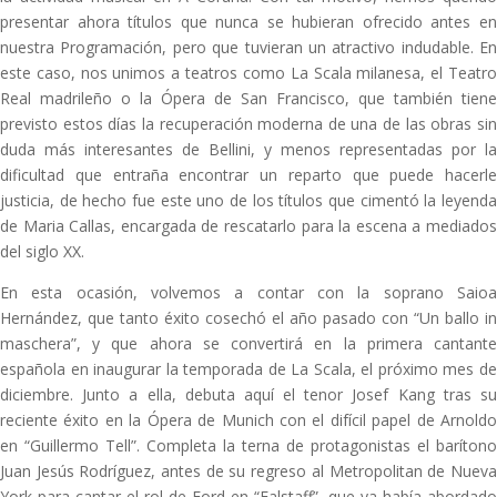
presentar ahora títulos que nunca se hubieran ofrecido antes en
nuestra Programación, pero que tuvieran un atractivo indudable. En
este caso, nos unimos a teatros como La Scala milanesa, el Teatro
Real madrileño o la Ópera de San Francisco, que también tiene
previsto estos días la recuperación moderna de una de las obras sin
duda más interesantes de Bellini, y menos representadas por la
dificultad que entraña encontrar un reparto que puede hacerle
justicia, de hecho fue este uno de los títulos que cimentó la leyenda
de Maria Callas, encargada de rescatarlo para la escena a mediados
del siglo XX.
En esta ocasión, volvemos a contar con la soprano Saioa
Hernández, que tanto éxito cosechó el año pasado con “Un ballo in
maschera”, y que ahora se convertirá en la primera cantante
española en inaugurar la temporada de La Scala, el próximo mes de
diciembre. Junto a ella, debuta aquí el tenor Josef Kang tras su
reciente éxito en la Ópera de Munich con el difícil papel de Arnoldo
en “Guillermo Tell”. Completa la terna de protagonistas el barítono
Juan Jesús Rodríguez, antes de su regreso al Metropolitan de Nueva
York para cantar el rol de Ford en “Falstaff”, que ya había abordado