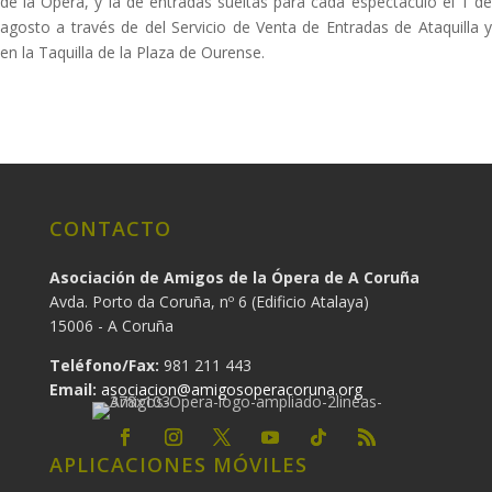
de la Ópera, y la de entradas sueltas para cada espectáculo el 1 de
agosto a través de del Servicio de Venta de Entradas de Ataquilla y
en la Taquilla de la Plaza de Ourense.
CONTACTO
Asociación de Amigos de la Ópera de A Coruña
Avda. Porto da Coruña, nº 6 (Edificio Atalaya)
15006 - A Coruña
Teléfono/Fax:
981 211 443
Email:
asociacion@amigosoperacoruna.org
APLICACIONES MÓVILES