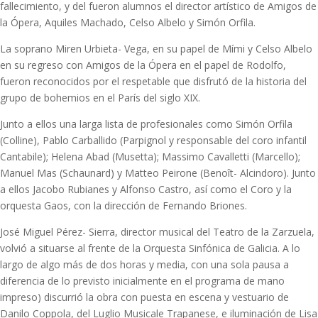
fallecimiento, y del fueron alumnos el director artístico de Amigos de
la Ópera, Aquiles Machado, Celso Albelo y Simón Orfila.
La soprano Miren Urbieta- Vega, en su papel de Mími y Celso Albelo
en su regreso con Amigos de la Ópera en el papel de Rodolfo,
fueron reconocidos por el respetable que disfrutó de la historia del
grupo de bohemios en el París del siglo XIX.
Junto a ellos una larga lista de profesionales como Simón Orfila
(Colline), Pablo Carballido (Parpignol y responsable del coro infantil
Cantabile); Helena Abad (Musetta); Massimo Cavalletti (Marcello);
Manuel Mas (Schaunard) y Matteo Peirone (Benoît- Alcindoro). Junto
a ellos Jacobo Rubianes y Alfonso Castro, así como el Coro y la
orquesta Gaos, con la dirección de Fernando Briones.
José Miguel Pérez- Sierra, director musical del Teatro de la Zarzuela,
volvió a situarse al frente de la Orquesta Sinfónica de Galicia. A lo
largo de algo más de dos horas y media, con una sola pausa a
diferencia de lo previsto inicialmente en el programa de mano
impreso) discurrió la obra con puesta en escena y vestuario de
Danilo Coppola, del Luglio Musicale Trapanese, e iluminación de Lisa