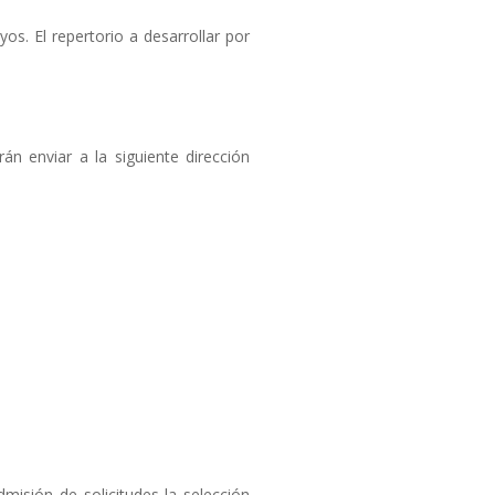
os. El repertorio a desarrollar por
án enviar a la siguiente dirección
misión de solicitudes la selección