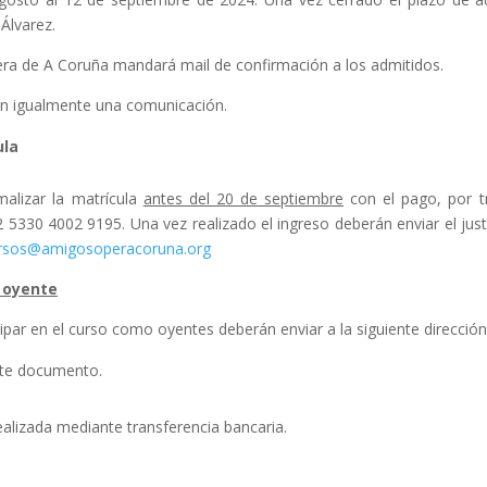
 Álvarez.
ra de A Coruña mandará mail de confirmación a los admitidos.
án igualmente una comunicación.
ula
alizar la matrícula
antes del 20 de septiembre
con el pago, por tr
330 4002 9195. Una vez realizado el ingreso deberán enviar el justi
rsos@amigosoperacoruna.org
o oyente
cipar en el curso como oyentes deberán enviar a la siguiente direcc
ste documento.
alizada mediante transferencia bancaria.