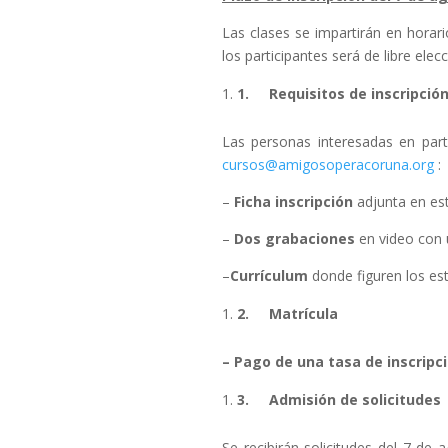
Las clases se impartirán en horari
los participantes será de libre elecc
1.
Requisitos de inscripció
Las personas interesadas en parti
cursos@amigosoperacoruna.org
:
–
Ficha inscripción
adjunta en es
–
Dos grabaciones
en video con u
–
Currículum
donde figuren los est
2.
Matrícula
– Pago de una tasa de inscripc
3.
Admisión de solicitudes
Se recibirán solicitudes del 7 de