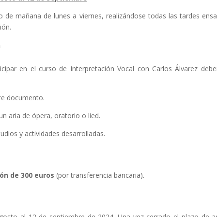
o de mañana de lunes a viernes, realizándose todas las tardes ensay
ión.
n
cipar en el curso de Interpretación Vocal con Carlos Álvarez deber
te documento.
n aria de ópera, oratorio o lied.
udios y actividades desarrolladas.
ión de 300 euros
(por transferencia bancaria).
 agosto al 12 de septiembre de 2024. Una vez cerrado el plazo de ad