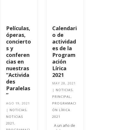
Películas,
Calendari
óperas,
o de
concierto
actividad
s y
es de la
conferen
Program
cias en
ación
nuestras
Lírica
“Activida
2021
des
MAY 28, 2021
Paralelas
|
NOTICIAS
,
”
PRINCIPAL
,
AGO 19, 2021
PROGRAMACI
|
NOTICIAS
,
ÓN LÍRICA
NOTICIAS
2021
2021
,
A un año de
PROGRAMACI