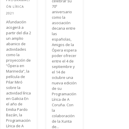
celebrar su
70º
ÓN LÍRICA
aniversario
2021
como la
Afundación
asociación
acogerá a
decana entre
partir del día 2
las
un amplio
españolas,
abanico de
Amigos de la
actividades
Ópera espera
como la
poder ofrecer
proyección de
entre el 4 de
“Ópera en
septiembre y
Marineda”, la
el 14 de
película de
octubre una
Pilar Miró
nueva edición
sobre la
de su
actividad lírica
Programación
en Galicia En
Lírica de A
el año de
Coruña. Con
Emilia Pardo
la
Bazán, la
colaboración
Programación
de la Xunta
Lírica de A
de...