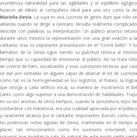
asombrosa naturalidad para las agilidades y el equilibrio agógico
hicieron de Albelo el compañero ideal para una voz como la de
Mariella Devia
. La suya es una Lucrezia de gesto duro que sólo s
ablanda cuando se dirige a Gennaro. Resulta realmente complicado
describir con palabras su interpretación. Un público ansioso retuvo
durante unos minutos la representación con una gran ovación a la
cantante, tras su imponente presentación en el “Com’è bello”. Y lo
llamativo de la Devia sigue siendo su pulcritud técnica al mismo
tiempo que su capacidad de emocionar al público. No se trata sólo
de control de fiato, vocalización y esas cuestiones técnicas que casi
se dan por sentadas en alguien capaz de abarcar el rol de Lucrezia
como tal; es la homogeneidad en los registros, el fraseo, la lógica
que otorga a cada artificio vocal, su manera de mostrarnos el bel
canto como algo superior a una demostración de habilidades. Trajo
en su voz aromas de otros tiempos, cuando la
sprezzatura
, lejos d
confundirse con indolencia, era una cualidad apreciada por el público
y raramente alcanza por el cantante. Imponentes fueron, cómo no,
las poderosas notas agudas de Devia, mantenidas en el tiempo a
placer, tan emocionantes como los sucesivos
smorzandi
, con
susurros que invadían la sala. Es natural de este modo sentir cierta