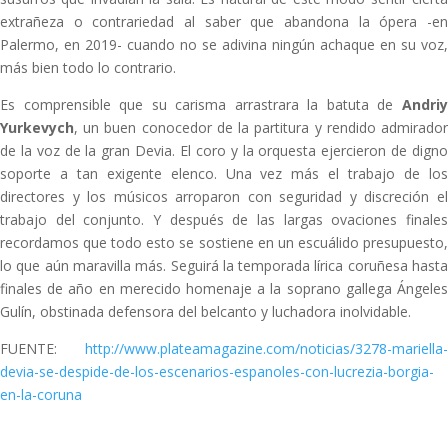
extrañeza o contrariedad al saber que abandona la ópera -en
Palermo, en 2019- cuando no se adivina ningún achaque en su voz,
más bien todo lo contrario.
Es comprensible que su carisma arrastrara la batuta de
Andriy
Yurkevych
, un buen conocedor de la partitura y rendido admirador
de la voz de la gran Devia. El coro y la orquesta ejercieron de digno
soporte a tan exigente elenco. Una vez más el trabajo de los
directores y los músicos arroparon con seguridad y discreción el
trabajo del conjunto. Y después de las largas ovaciones finales
recordamos que todo esto se sostiene en un escuálido presupuesto,
lo que aún maravilla más. Seguirá la temporada lírica coruñesa hasta
finales de año en merecido homenaje a la soprano gallega Ángeles
Gulín, obstinada defensora del belcanto y luchadora inolvidable.
FUENTE:
http://www.plateamagazine.com/noticias/3278-mariella-
devia-se-despide-de-los-escenarios-espanoles-con-lucrezia-borgia-
en-la-coruna