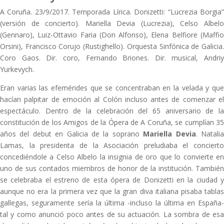
A Coruña. 23/9/2017. Temporada Lírica. Donizetti: “Lucrezia Borgia”
(versión de concierto). Mariella Devia (Lucrezia), Celso Albelo
(Gennaro), Luiz-Ottavio Faria (Don Alfonso), Elena Belfiore (Maffio
Orsini), Francisco Corujo (Rustighello). Orquesta Sinfónica de Galicia.
Coro Gaos. Dir. coro, Fernando Briones. Dir. musical, Andriy
Yurkevych.
Eran varias las efemérides que se concentraban en la velada y que
hacían palpitar de emoción al Colón incluso antes de comenzar el
espectáculo. Dentro de la celebración del 65 aniversario de la
constitución de los Amigos de la Ópera de A Coruña, se cumplían 35
años del debut en Galicia de la soprano
Mariella Devia
. Natali
Lamas, la presidenta de la Asociación preludiaba el concierto
concediéndole a Celso Albelo la insignia de oro que lo convierte en
uno de sus contados miembros de honor de la institución. También
se celebraba el estreno de esta ópera de Donizetti en la ciudad y
aunque no era la primera vez que la gran diva italiana pisaba tablas
gallegas, seguramente sería la última -incluso la última en España-
tal y como anunció poco antes de su actuación. La sombra de esa