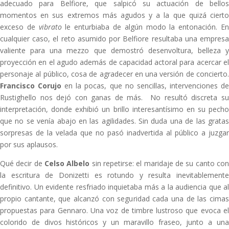
adecuado para Belfiore, que salpicó su actuación de bellos
momentos en sus extremos más agudos y a la que quizá cierto
exceso de
vibrato
le enturbiaba de algún modo la entonación. E
cualquier caso, el reto asumido por Belfiore resultaba una empresa
valiente para una mezzo que demostró desenvoltura, belleza y
proyección en el agudo además de capacidad actoral para acercar el
personaje al público, cosa de agradecer en una versión de concierto.
Francisco Corujo
en la pocas, que no sencillas, intervenciones d
Rustighello nos dejó con ganas de más. No resultó discreta su
interpretación, donde exhibió un brillo interesantísimo en su pecho
que no se venía abajo en las agilidades. Sin duda una de las gratas
sorpresas de la velada que no pasó inadvertida al público a juzgar
por sus aplausos.
Qué decir de
Celso Albelo
sin repetirse: el maridaje de su canto co
la escritura de Donizetti es rotundo y resulta inevitablemente
definitivo. Un evidente resfriado inquietaba más a la audiencia que al
propio cantante, que alcanzó con seguridad cada una de las cimas
propuestas para Gennaro. Una voz de timbre lustroso que evoca el
colorido de divos históricos y un maravillo fraseo, junto a una