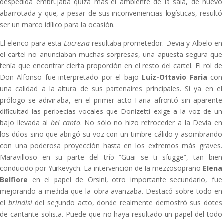
despedida embrujaba quizá más el ambiente de la sala, de nuevo
abarrotada y que, a pesar de sus inconveniencias logísticas, resultó
ser un marco idílico para la ocasión.
El elenco para esta
Lucrezia
resultaba prometedor. Devia y Albelo e
el cartel no anunciaban muchas sorpresas, una apuesta segura que
tenía que encontrar cierta proporción en el resto del cartel. El rol de
Don Alfonso fue interpretado por el bajo
Luiz-Ottavio Faria
co
una calidad a la altura de sus partenaires principales. Si ya en el
prólogo se adivinaba, en el primer acto Faria afrontó sin aparente
dificultad las peripecias vocales que Donizetti exige a la voz de un
bajo llevada al
bel canto
. No sólo no hizo retroceder a la Devia e
los dúos sino que abrigó su voz con un timbre cálido y asombrando
con una poderosa proyección hasta en los extremos más graves.
Maravilloso en su parte del trío “Guai se ti sfugge”, tan bien
conducido por Yurkevych. La intervención de la mezzosoprano
Elena
Belfiore
en el papel de Orsini, otro importante secundario, fue
mejorando a medida que la obra avanzaba. Destacó sobre todo en
el
brindisi
del segundo acto, donde realmente demostró sus dote
de cantante solista. Puede que no haya resultado un papel del todo