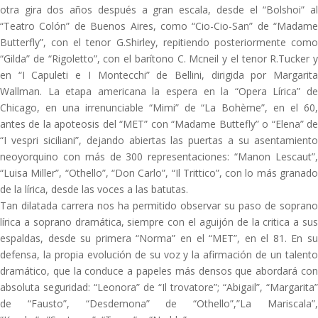
otra gira dos años después a gran escala, desde el “Bolshoi” al
“Teatro Colón” de Buenos Aires, como “Cio-Cio-San” de “Madame
Butterfly”, con el tenor G.Shirley, repitiendo posteriormente como
“Gilda” de “Rigoletto”, con el barítono C. Mcneil y el tenor R.Tucker y
en “I Capuleti e I Montecchi” de Bellini, dirigida por Margarita
Wallman. La etapa americana la espera en la “Opera Lírica” de
Chicago, en una irrenunciable “Mimi” de “La Bohème”, en el 60,
antes de la apoteosis del “MET” con “Madame Buttefly” o “Elena” de
“I vespri siciliani”, dejando abiertas las puertas a su asentamiento
neoyorquino con más de 300 representaciones: “Manon Lescaut”,
“Luisa Miller”, “Othello”, “Don Carlo”, “Il Trittico”, con lo más granado
de la lírica, desde las voces a las batutas.
Tan dilatada carrera nos ha permitido observar su paso de soprano
lírica a soprano dramática, siempre con el aguijón de la critica a sus
espaldas, desde su primera “Norma” en el “MET”, en el 81. En su
defensa, la propia evolución de su voz y la afirmación de un talento
dramático, que la conduce a papeles más densos que abordará con
absoluta seguridad: “Leonora” de “Il trovatore”; “Abigail”, “Margarita”
de “Fausto”, “Desdemona” de “Othello”,”La Mariscala”,