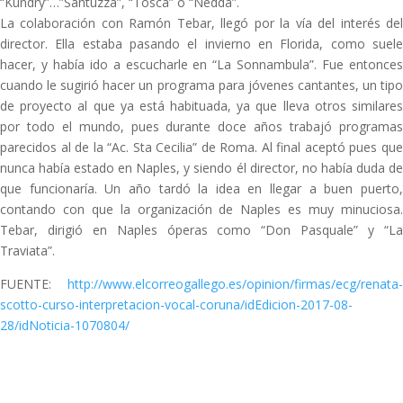
“Kundry”…”Santuzza”, “Tosca” o “Nedda”.
La colaboración con Ramón Tebar, llegó por la vía del interés del
director. Ella estaba pasando el invierno en Florida, como suele
hacer, y había ido a escucharle en “La Sonnambula”. Fue entonces
cuando le sugirió hacer un programa para jóvenes cantantes, un tipo
de proyecto al que ya está habituada, ya que lleva otros similares
por todo el mundo, pues durante doce años trabajó programas
parecidos al de la “Ac. Sta Cecilia” de Roma. Al final aceptó pues que
nunca había estado en Naples, y siendo él director, no había duda de
que funcionaría. Un año tardó la idea en llegar a buen puerto,
contando con que la organización de Naples es muy minuciosa.
Tebar, dirigió en Naples óperas como “Don Pasquale” y “La
Traviata”.
FUENTE:
http://www.elcorreogallego.es/opinion/firmas/ecg/renata-
scotto-curso-interpretacion-vocal-coruna/idEdicion-2017-08-
28/idNoticia-1070804/