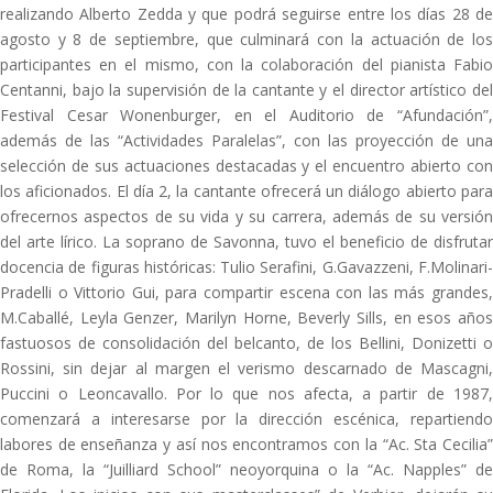
realizando Alberto Zedda y que podrá seguirse entre los días 28 de
agosto y 8 de septiembre, que culminará con la actuación de los
participantes en el mismo, con la colaboración del pianista Fabio
Centanni, bajo la supervisión de la cantante y el director artístico del
Festival Cesar Wonenburger, en el Auditorio de “Afundación”,
además de las “Actividades Paralelas”, con las proyección de una
selección de sus actuaciones destacadas y el encuentro abierto con
los aficionados. El día 2, la cantante ofrecerá un diálogo abierto para
ofrecernos aspectos de su vida y su carrera, además de su versión
del arte lírico. La soprano de Savonna, tuvo el beneficio de disfrutar
docencia de figuras históricas: Tulio Serafini, G.Gavazzeni, F.Molinari-
Pradelli o Vittorio Gui, para compartir escena con las más grandes,
M.Caballé, Leyla Genzer, Marilyn Horne, Beverly Sills, en esos años
fastuosos de consolidación del belcanto, de los Bellini, Donizetti o
Rossini, sin dejar al margen el verismo descarnado de Mascagni,
Puccini o Leoncavallo. Por lo que nos afecta, a partir de 1987,
comenzará a interesarse por la dirección escénica, repartiendo
labores de enseñanza y así nos encontramos con la “Ac. Sta Cecilia”
de Roma, la “Juilliard School” neoyorquina o la “Ac. Napples” de