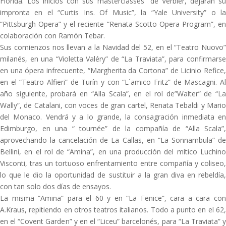
Florida. Los inicios con sus masterclasses” de Verbier, dejarán su
impronta en el “Curtis Ins. Of Music”, la “Yale University” o la
“Pittsburgh Opera” y el reciente “Renata Scotto Opera Program”, en
colaboración con Ramón Tebar.
Sus comienzos nos llevan a la Navidad del 52, en el “Teatro Nuovo”
milanés, en una “Violetta Valéry” de “La Traviata”, para confirmarse
en una ópera infrecuente, “Margherita da Cortona” de Licinio Refice,
en el “Teatro Alfieri” de Turín y con “L´amico Fritz” de Mascagni. Al
año siguiente, probará en “Alla Scala”, en el rol de”Walter” de “La
Wally”, de Catalani, con voces de gran cartel, Renata Tebaldi y Mario
del Monaco. Vendrá y a lo grande, la consagración inmediata en
Edimburgo, en una “ tournée” de la compañía de “Alla Scala”,
aprovechando la cancelación de La Callas, en “La Sonnambula” de
Bellini, en el rol de “Amina”, en una producción del mítico Luchino
Visconti, tras un tortuoso enfrentamiento entre compañía y coliseo,
lo que le dio la oportunidad de sustituir a la gran diva en rebeldía,
con tan solo dos días de ensayos.
La misma “Amina” para el 60 y en “La Fenice”, cara a cara con
A.Kraus, repitiendo en otros teatros italianos. Todo a punto en el 62,
en el “Covent Garden” y en el “Liceu” barcelonés, para “La Traviata” y