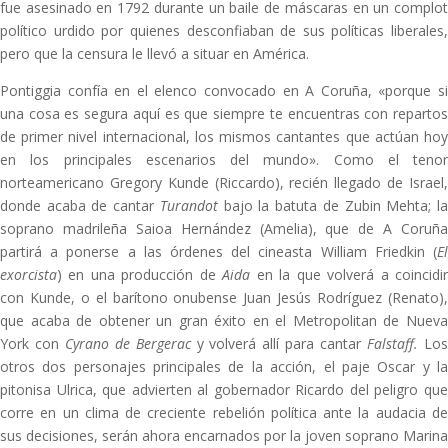
fue asesinado en 1792 durante un baile de máscaras en un complot
político urdido por quienes desconfiaban de sus políticas liberales,
pero que la censura le llevó a situar en América.
Pontiggia confía en el elenco convocado en A Coruña, «porque si
una cosa es segura aquí es que siempre te encuentras con repartos
de primer nivel internacional, los mismos cantantes que actúan hoy
en los principales escenarios del mundo». Como el tenor
norteamericano Gregory Kunde (Riccardo), recién llegado de Israel,
donde acaba de cantar
Turandot
bajo la batuta de Zubin Mehta; l
soprano madrileña Saioa Hernández (Amelia), que de A Coruña
partirá a ponerse a las órdenes del cineasta William Friedkin (
El
exorcista
) en una producción de
Aida
en la que volverá a coincidi
con Kunde, o el barítono onubense Juan Jesús Rodríguez (Renato),
que acaba de obtener un gran éxito en el Metropolitan de Nueva
York con
Cyrano de Bergerac
y volverá allí para cantar
Falstaff.
Lo
otros dos personajes principales de la acción, el paje Oscar y la
pitonisa Ulrica, que advierten al gobernador Ricardo del peligro que
corre en un clima de creciente rebelión política ante la audacia de
sus decisiones, serán ahora encarnados por la joven soprano Marina