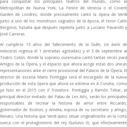
para conquistar los principales teatros del mundo, como el
Metropolitan de Nueva York, La Fenice de Venecia o el Covent
Garden de Londres, donde precisamente cantó la ópera de Verdi
junto a uno de los monstruos sagrados de la época, el tenor Carlo
Bergonzi, hazaña que después repetiría junto a Luciano Pavarotti y
José Carreras.
Al cumplirse 15 años del fallecimiento de la Gulín,
Un baile d
máscaras
regresa el 1 (entradas agotadas) y el 3 de septiembre al
Teatro Colón, donde la soprano ourensana cantó tantas veces para
Amigos de la Ópera, y el espacio que ahora acoge estas dos únicas
representaciones ante el cierre provisional del Palacio de la Ópera. El
director de escena Mario Pontiggia será el encargado de la nueva
producción de esta ópera que ahora se estrena en A Coruña, como
ya hizo en el 2015 con
Il Trovatore.
Pontiggia y Ramón Tebar, e
principal director invitado del Palau de Les Arts, serán los principales
responsables de recrear la historia de amor entre Riccardo,
gobernador de Boston, y Amelia, esposa de su secretario y amigo,
Renato. Una historia que Verdi quiso situar originalmente en la corte
sueca con el protagonismo del rey Gustavo III, que efectivamente