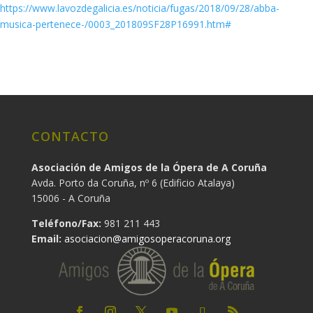
https://www.lavozdegalicia.es/noticia/fugas/2018/09/28/abba-
musica-pertenece-/0003_201809SF28P16991.htm#
CONTACTO
Asociación de Amigos de la Ópera de A Coruña
Avda. Porto da Coruña, nº 6 (Edificio Atalaya)
15006 - A Coruña
Teléfono/Fax:
981 211 443
Email:
asociacion@amigosoperacoruna.org