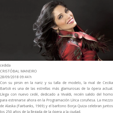
cedida
CRISTÓBAL MANEIRO
28/09/2018 09:44 h
Con su pirsin en la nariz y su talla de modelo, la rival de Cecilia
Bartoli es una de las estrellas más glamurosas de la ópera actual.
Llega con nuevo cedé, dedicado a Vivaldi, recién salido del horno
para estrenarse ahora en la Programación Lírica coruñesa. La mezzo
de Alaska (Fairbanks, 1969) y el barítono Borja Quiza celebran juntos
los 250 años de la llegada de la ópera a la ciudad.