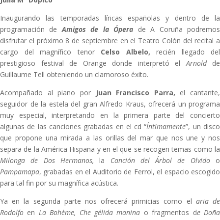
Inaugurando las temporadas líricas españolas y dentro de la
programación de
Amigos de la Ópera
de A Coruña podremo
disfrutar el próximo 8 de septiembre en el Teatro Colón del recital a
cargo del magnífico tenor
Celso Albelo,
recién llegado del
prestigioso festival de Orange donde interpretó el
Arnold
de
Guillaume Tell obteniendo un clamoroso éxito.
Acompañado al piano por
Juan Francisco Parra,
el cantante,
seguidor de la estela del gran Alfredo Kraus, ofrecerá un programa
muy especial, interpretando en la primera parte del concierto
algunas de las canciones grabadas en el cd “
Íntimamente
”, un disc
que propone una mirada a las orillas del mar que nos une y nos
separa de la América Hispana y en el que se recogen temas como la
Milonga de Dos Hermanos,
la
Canción del Árbol de Olvido
Pampamapa
, grabadas en el Auditorio de Ferrol, el espacio escogido
para tal fin por su magnífica acústica.
Ya en la segunda parte nos ofrecerá primicias como el
aria d
Rodolfo
en
La Bohème, Che gélida manina
o fragmentos d
e Doñ