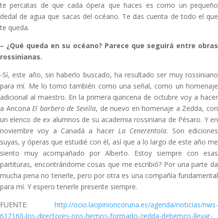
te percatas de que cada ópera que haces es como un pequeño
dedal de agua que sacas del océano. Te das cuenta de todo el que
te queda.
–
¿Qué queda en su océano? Parece que seguirá entre obra
rossinianas.
-Sí, este año, sin haberlo buscado, ha resultado ser muy rossiniano
para mí. Me lo tomo también como una señal, como un homenaje
adicional al maestro. En la primera quincena de octubre voy a hacer
a Ancona
El barbero de Sevilla
, de nuevo en homenaje a Zedda, co
un elenco de ex alumnos de su academia rossiniana de Pésaro. Y en
noviembre voy a Canadá a hacer
La Cenerentola
. Son edicione
suyas, y óperas que estudié con él, así que a lo largo de este año me
siento muy acompañado por Alberto. Estoy siempre con esas
partituras, encontrándome cosas que me escribió? Por una parte da
mucha pena no tenerle, pero por otra es una compañía fundamental
para mí. Y espero tenerle presente siempre.
FUENTE:
http://ocio.laopinioncoruna.es/agenda/noticias/nws-
612160-los-directores-nos-hemos-formado-zedda-debemos-llevar-