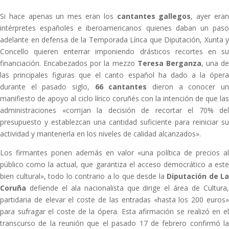
Si hace apenas un mes eran los
cantantes gallegos
, ayer era
intérpretes españoles e iberoamericanos quienes daban un paso
adelante en defensa de la Temporada Lírica que Diputación, Xunta y
Concello quieren enterrar imponiendo drásticos recortes en su
financiación. Encabezados por la mezzo
Teresa Berganza
, una de
las principales figuras que el canto español ha dado a la ópera
durante el pasado siglo,
66 cantantes
dieron a conocer u
manifiesto de apoyo al ciclo lírico coruñés con la intención de que las
administraciones «corrijan la decisión de recortar el 70% del
presupuesto y establezcan una cantidad suficiente para reiniciar su
actividad y mantenerla en los niveles de calidad alcanzados».
Los firmantes ponen además en valor «una política de precios al
público como la actual, que garantiza el acceso democrático a este
bien cultural», todo lo contrario a lo que desde la
Diputación de La
Coruña
defiende el ala nacionalista que dirige el área de Cultura,
partidaria de elevar el coste de las entradas «hasta los 200 euros»
para sufragar el coste de la ópera. Esta afirmación se realizó en el
transcurso de la reunión que el pasado 17 de febrero confirmó la