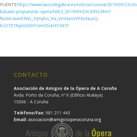
FUENTE:
https://www.lavozdegalicia.es/noticia/coruna/2019/09/23/cin
basado-propuestas-opera/0003_201909H23C6992.htm?
fbclid=IwAR3WL_PJmyho_IVx_VmNxnVVPXoNuoQ-
hcO7ZYNjeG0DhFzHv55sErFCM7Y
CONTACTO
Asociación de Amigos de la Ópera de A Coruña
Avda. Porto da Coruña, nº 6 (Edificio Atalaya)
15006 - A Coruña
Teléfono/Fax:
981 211 443
Email:
asociacion@amigosoperacoruna.org