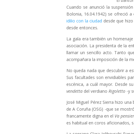
El barít
Cuando se anunció la suspensión 
Bolonia, 16.04.1942) se ofreció a
idilio con la ciudad
desde que hizo e
desde entonces.
La gala era también un homenaje d
asociación. La presidenta de la e
llamar un sencillo acto. Tanto 
acompañara la imposición de la med
No queda nada que descubrir a est
Sus facultades son envidiables pa
escénica, a cuál mayor. Desde su
vendetta
del verdiano
Rigoletto
-y s
José Miguel Pérez Sierra hizo una 
de A Coruña (OSG) -que se mostró
francamente digna en el
Va pensie
es habitual en coros aficionados,
La soprano Clara Jelihovschi Pan