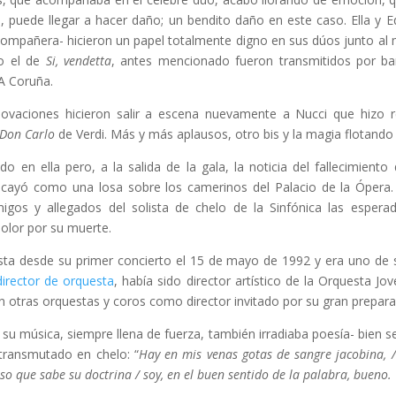
ca, puede llegar a hacer daño; un bendito daño en este caso. Ella y 
ompañera- hicieron un papel totalmente digno en sus dúos junto al 
 el de
Si, vendetta
, antes mencionado fueron transmitidos por bar
 A Coruña.
 ovaciones hicieron salir a escena nuevamente a Nucci que hizo r
Don Carlo
de Verdi. Más y más aplausos, otro bis y la magia flotando
 en ella pero, a la salida de la gala, la noticia del fallecimiento
 cayó como una losa sobre los camerinos del Palacio de la Ópera
s y allegados del solista de chelo de la Sinfónica las esperada
dolor por su muerte.
sta desde su primer concierto el 15 de mayo de 1992 y era uno de
director de orquesta
, había sido director artístico de la Orquesta Jo
 otras orquestas y coros como director invitado por su gran prepara
su música, siempre llena de fuerza, también irradiaba poesía- bien s
transmutado en chelo: “
Hay en mis venas gotas de sangre jacobina, 
so que sabe su doctrina / soy, en el buen sentido de la palabra, bueno.