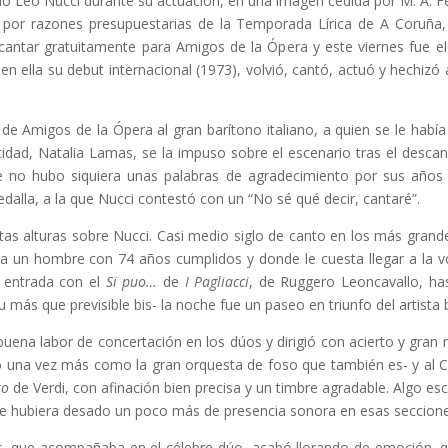
ono Leo Nucci durante su actuación, en una imagen cedida por M. A. F
por razones presupuestarias de la Temporada Lírica de A Coruña, L
 cantar gratuitamente para Amigos de la Ópera y este viernes fue el
n ella su debut internacional (1973), volvió, cantó, actuó y hechiz
e Amigos de la Ópera al gran barítono italiano, a quien se le había
ntidad, Natalia Lamas, se la impuso sobre el escenario tras el desca
que no hubo siquiera unas palabras de agradecimiento por sus año
alla, a la que Nucci contestó con un “No sé qué decir, cantaré”.
as alturas sobre Nucci. Casi medio siglo de canto en los más grand
ra un hombre con 74 años cumplidos y donde le cuesta llegar a la vo
 entrada con el
Si puo…
de
I Pagliacci
, de Ruggero Leoncavallo, has
u más que previsible bis- la noche fue un paseo en triunfo del artista
buena labor de concertación en los dúos y dirigió con acierto y gran 
 una vez más como la gran orquesta de foso que también es- y al C
ro
de Verdi, con afinación bien precisa y un timbre agradable. Algo e
 se hubiera desado un poco más de presencia sonora en esas seccione
as, que acompañaba en el célebre dúo, acabó llorando de emoción,