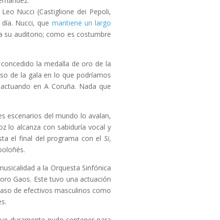
ernández.
eo Nucci (Castiglione dei Pepoli,
 día. Nucci, que
mantiene un largo
ó a su auditorio; como es costumbre
 concedido la medalla de oro de la
nso de la gala en lo que podríamos
s actuando en A Coruña. Nada que
es escenarios del mundo lo avalan,
z lo alcanza con sabiduría vocal y
ta el final del programa con el
Si,
 boloñés.
musicalidad a la Orquesta Sinfónica
oro Gaos. Este tuvo una actuación
scaso de efectivos masculinos como
s.
 que duramente pudo contener para