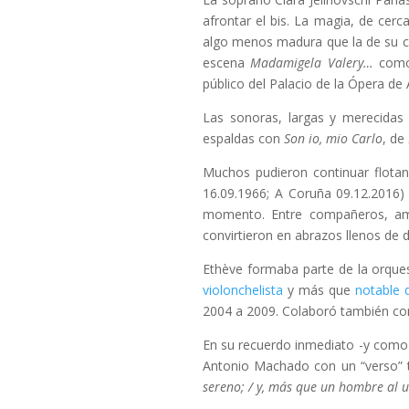
afrontar el bis. La magia, de cer
algo menos madura que la de su c
escena
Madamigela Valery…
como
público del Palacio de la Ópera de
Las sonoras, largas y merecidas
espaldas con
Son io, mio Carlo
, de
Muchos pudieron continuar flotando
16.09.1966; A Coruña 09.12.2016)
momento. Entre compañeros, amigo
convirtieron en abrazos llenos de 
Ethève formaba parte de la orque
violonchelista
y más que
notable 
2004 a 2009. Colaboró también con
En su recuerdo inmediato -y como 
Antonio Machado con un “verso” 
sereno; / y, más que un hombre al u