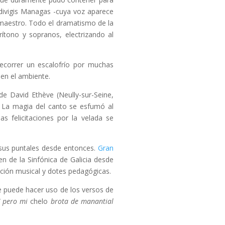
Edivigis Managas -cuya voz aparece
maestro. Todo el dramatismo de la
ítono y sopranos, electrizando al
ecorrer un escalofrío por muchas
 en el ambiente.
 de David Ethève (Neully-sur-Seine,
. La magia del canto se esfumó al
s felicitaciones por la velada se
 sus puntales desde entonces.
Gran
ven de la Sinfónica de Galicia desde
ción musical y dotes pedagógicas.
e puede hacer uso de los versos de
/ pero mi
chelo
brota de manantial