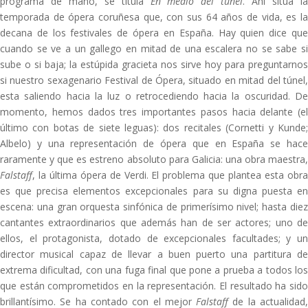
programa de mano, se titula
En medio del túnel
. Ahí sitúa l
temporada de ópera coruñesa que, con sus 64 años de vida, es la
decana de los festivales de ópera en España. Hay quien dice que
cuando se ve a un gallego en mitad de una escalera no se sabe si
sube o si baja; la estúpida gracieta nos sirve hoy para preguntarnos
si nuestro sexagenario Festival de Ópera, situado en mitad del túnel,
esta saliendo hacia la luz o retrocediendo hacia la oscuridad. De
momento, hemos dados tres importantes pasos hacia delante (el
último con botas de siete leguas): dos recitales (Cornetti y Kunde;
Albelo) y una representación de ópera que en España se hace
raramente y que es estreno absoluto para Galicia: una obra maestra,
Falstaff
, la última ópera de Verdi. El problema que plantea esta obra
es que precisa elementos excepcionales para su digna puesta en
escena: una gran orquesta sinfónica de primerísimo nivel; hasta diez
cantantes extraordinarios que además han de ser actores; uno de
ellos, el protagonista, dotado de excepcionales facultades; y un
director musical capaz de llevar a buen puerto una partitura de
extrema dificultad, con una fuga final que pone a prueba a todos los
que están comprometidos en la representación. El resultado ha sido
brillantísimo. Se ha contado con el mejor
Falstaff
de la actualidad