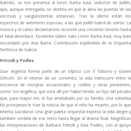
Bártok), se nos presenta al torvo Barba Azul, seductor de Judith,
que, aunque entregada, se obstina en que le abra las puertas de las
viscosas y sanguinolentas estancias. Tras la última están los
espectros de anteriores esposas, a las que Judith habrá de unirse. La
música y el canto declamatorio recorren una creciente tensión hasta
el fatal desenlace. Excelente Gidon Saks como Barba Azul, muy bien
secundado por Ana Ibarra. Contribución espléndida de la Orquesta
Sinfónica de Galicia.
Frittolli y Podles
Suor Angelica
forma parte de un tríptico con
Il Tabarro
y
Giann
Schicchi
. En el interior de un convento, la vida transcurre entre la
inocencia de monjitas vocacionales y cotillas y otras penitentes,
como Sor Angélica, que está allí por haber tenido un hijo del pecado
que, para mayor inri, le fue arrebatado por su familia. Una soberbia
tía
principessa
le trae la noticia de que el niño ha muerto, por lo qu
intenta suicidarse. Una gran paleta orquestal expresa la vida alegre y
también sórdida de ese retiro hasta llegar al drama final. Magníficas
las interpretaciones de Barbara Frittolli y Ewa Podles, con el apoyo