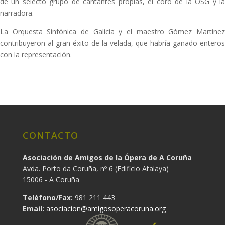
de un selecto grupo de cantantes propias, el coro de la OSG y la
narradora.
La Orquesta Sinfónica de Galicia y el maestro Gómez Martínez
contribuyeron al gran éxito de la velada, que habría ganado enteros
con la representación.
CONTACTO
Asociación de Amigos de la Ópera de A Coruña
Avda. Porto da Coruña, nº 6 (Edificio Atalaya)
15006 - A Coruña
Teléfono/Fax:
981 211 443
Email:
asociacion@amigosoperacoruna.org