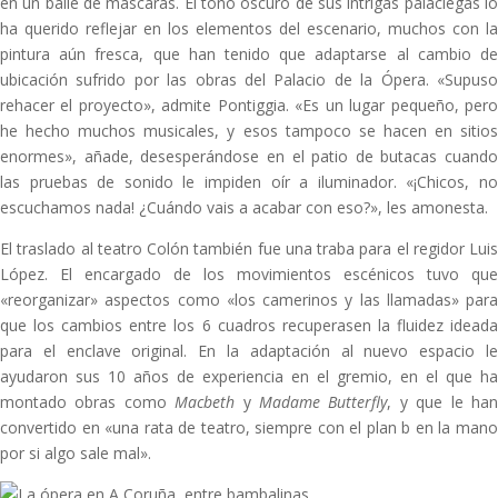
en un baile de máscaras. El tono oscuro de sus intrigas palaciegas lo
ha querido reflejar en los elementos del escenario, muchos con la
pintura aún fresca, que han tenido que adaptarse al cambio de
ubicación sufrido por las obras del Palacio de la Ópera. «Supuso
rehacer el proyecto», admite Pontiggia. «Es un lugar pequeño, pero
he hecho muchos musicales, y esos tampoco se hacen en sitios
enormes», añade, desesperándose en el patio de butacas cuando
las pruebas de sonido le impiden oír a iluminador. «¡Chicos, no
escuchamos nada! ¿Cuándo vais a acabar con eso?», les amonesta.
El traslado al teatro Colón también fue una traba para el regidor Luis
López. El encargado de los movimientos escénicos tuvo que
«reorganizar» aspectos como «los camerinos y las llamadas» para
que los cambios entre los 6 cuadros recuperasen la fluidez ideada
para el enclave original. En la adaptación al nuevo espacio le
ayudaron sus 10 años de experiencia en el gremio, en el que ha
montado obras como
Macbeth
y
Madame Butterfly
, y que le ha
convertido en «una rata de teatro, siempre con el plan b en la mano
por si algo sale mal».