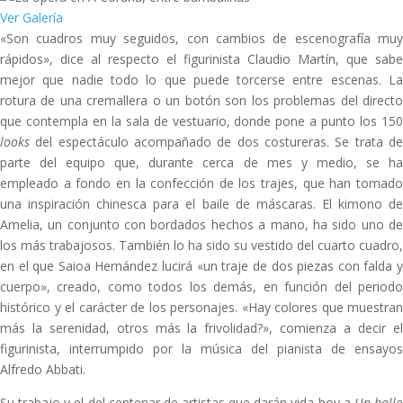
Ver Galería
«Son cuadros muy seguidos, con cambios de escenografía muy
rápidos», dice al respecto el figurinista Claudio Martín, que sabe
mejor que nadie todo lo que puede torcerse entre escenas. La
rotura de una cremallera o un botón son los problemas del directo
que contempla en la sala de vestuario, donde pone a punto los 150
looks
del espectáculo acompañado de dos costureras. Se trata de
parte del equipo que, durante cerca de mes y medio, se ha
empleado a fondo en la confección de los trajes, que han tomado
una inspiración chinesca para el baile de máscaras. El kimono de
Amelia, un conjunto con bordados hechos a mano, ha sido uno de
los más trabajosos. También lo ha sido su vestido del cuarto cuadro,
en el que Saioa Hernández lucirá «un traje de dos piezas con falda y
cuerpo», creado, como todos los demás, en función del periodo
histórico y el carácter de los personajes. «Hay colores que muestran
más la serenidad, otros más la frivolidad?», comienza a decir el
figurinista, interrumpido por la música del pianista de ensayos
Alfredo Abbati.
Su trabajo y el del centenar de artistas que darán vida hoy a
Un ball