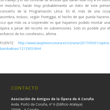
in maschera
, harán muy probablemente un éxito de este prime
concierto de la Programación Lírica. En él, más de una cosa
asombra, incluso, según Pontiggia, el hecho de que pueda hacerse.
«Lo que más va a sorprender es que hayamos podido montar una
ópera a pesar del recorte en subvenciones. Solo es posible por el
esfuerzo de los coruñeses», afirma.
FUENTE:
http://www.laopinioncoruna.es/coruna/2017/09/01/opera-
bambalinas/1213305.html
CONTACTO
Asociación de Amigos de la Ópera de A Coruña
Avda. Porto da Coruña, nº 6 (Edificio Atalaya)
15006 - A Coruña