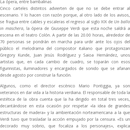
La ópera, entre bambalinas
Cinco carteles distintos advierten de que no se debe entrar al
escenario. Y lo hacen con razón porque, al otro lado de los avisos,
se fragua entre cables y escaleras el regreso al siglo XIX de
Un ball
in maschera
, la ópera de Giuseppe Verdi que esta noche saldrá 
escena en el teatro Colón. A partir de las 20.00 horas, alrededor de
70 personas se pondrán en marcha para urdir ante los ojos del
público el melodrama del compositor italiano que protagonizan
Gregory Kunde, Juan Jesús Rodríguez y Saioa Hernández, unos
artistas que, en cada cambio de cuadro, se toparán con esos
figurinistas, iluminadores y encargados de sonido que se afanan
desde agosto por construir la función.
Algunos, como el director escénico Mario Pontiggia, ya son
veteranos en dar vida a la historia verdiana. El responsable de toda la
estética de la obra cuenta que la ha dirigido en total tres veces,
decantándose en esta ocasión por respetar «la idea de grandes
estructuras de madera» y la ambientación norteamericana a la que
Verdi tuvo que trasladar la acción empujado por la censura. «Es un
decorado muy sobrio, que focaliza a los personajes», explica