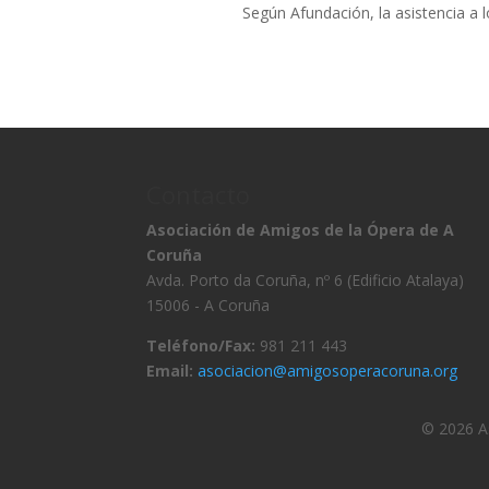
Según Afundación, la asistencia a l
Contacto
Asociación de Amigos de la Ópera de A
Coruña
Avda. Porto da Coruña, nº 6 (Edificio Atalaya)
15006 - A Coruña
Teléfono/Fax:
981 211 443
Email:
asociacion@amigosoperacoruna.org
© 2026 As