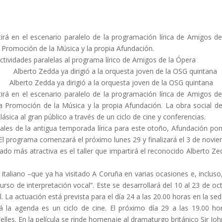
rá en el escenario paralelo de la programación lírica de Amigos de
 Promoción de la Música y la propia Afundación.
tividades paralelas al programa lírico de Amigos de la Ópera
Alberto Zedda ya dirigió a la orquesta joven de la OSG quintana
rá en el escenario paralelo de la programación lírica de Amigos de
la Promoción de la Música y la propia Afundación. La obra social d
ásica al gran público a través de un ciclo de cine y conferencias.
citales de la antigua temporada lírica para este otoño, Afundación 
 El programa comenzará el próximo lunes 29 y finalizará el 3 de novie
ltado más atractiva es el taller que impartirá el reconocido Alberto Z
 italiano –que ya ha visitado A Coruña en varias ocasiones e, incluso
rso de interpretación vocal”. Este se desarrollará del 10 al 23 de oc
. La actuación está prevista para el día 24 a las 20.00 horas en la s
á la agenda es un ciclo de cine. El próximo día 29 a las 19.00 
les. En la película se rinde homenaje al dramaturgo británico Sir John