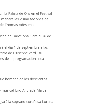
on la Palma de Oro en el Festival
l manera las visualizaciones de
a de Thomas Adès en el
Liceo de Barcelona. Será el 26 de
rá el día 1 de septiembre a las
estra de Giuseppe Verdi, su
des de la programación lírica
ón que homenajea los doscientos
co musical Julio Andrade Malde
cargará la soprano coruñesa Lorena