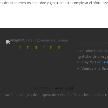
os distintos eventos será libre y gratuita hasta completar el aforo dis
Aplicacione
Descubre la ópera 
gratuitas de divulg
Play Ópera:
Des
Vamos a la Ópe
Contacto
Aviso Legal
ociación de Amigos de la Ópera de A Coruña. Todos los derechos r