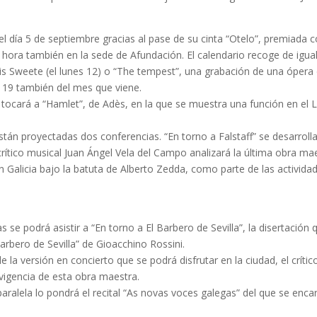
l día 5 de septiembre gracias al pase de su cinta “Otelo”, premiada c
 hora también en la sede de Afundación. El calendario recoge de igua
llis Sweete (el lunes 12) o “The tempest”, una grabación de una óper
a 19 también del mes que viene.
e tocará a “Hamlet”, de Adès, en la que se muestra una función en el 
tán proyectadas dos conferencias. “En torno a Falstaff” se desarrolla
 crítico musical Juan Ángel Vela del Campo analizará la última obra ma
 en Galicia bajo la batuta de Alberto Zedda, como parte de las activida
s se podrá asistir a “En torno a El Barbero de Sevilla”, la disertaci
rbero de Sevilla” de Gioacchino Rossini.
 la versión en concierto que se podrá disfrutar en la ciudad, el críti
 vigencia de esta obra maestra.
 paralela lo pondrá el recital “As novas voces galegas” del que se en