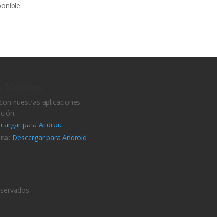
ponible.
s Móviles
con nuestras aplicaciones
ación:
cargar para Android
ra:
Descargar para Android
eservados.