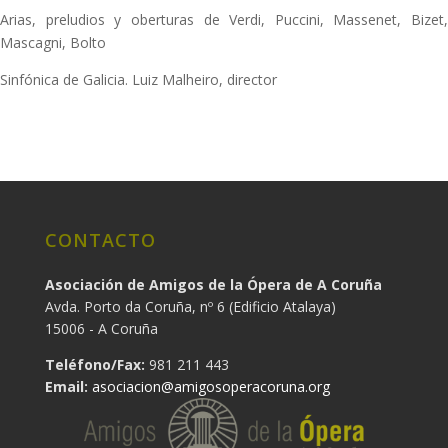
Arias, preludios y oberturas de Verdi, Puccini, Massenet, Bizet,
Mascagni, Bolto
Sinfónica de Galicia. Luiz Malheiro, director
CONTACTO
Asociación de Amigos de la Ópera de A Coruña
Avda. Porto da Coruña, nº 6 (Edificio Atalaya)
15006 - A Coruña
Teléfono/Fax:
981 211 443
Email:
asociacion@amigosoperacoruna.org