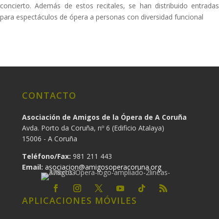
concierto. Además de estos recitales, se han distribuido entradas
para espectáculos de ópera a personas con diversidad funcional
CONTACTO
Asociación de Amigos de la Ópera de A Coruña
Avda. Porto da Coruña, nº 6 (Edificio Atalaya)
15006 - A Coruña
Teléfono/Fax:
981 211 443
Email:
asociacion@amigosoperacoruna.org
APLICACIONES MÓVILES