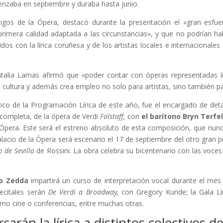
zaba en septiembre y duraba hasta junio.
igos de la Ópera, destacó durante la presentación el «gran esfue
imera calidad adaptada a las circunstancias», y que no podrían ha
 con la lírica coruñesa y de los artistas locales e internacionales
atalia Lamas afirmó que «poder contar con óperas representadas í
 cultura y además crea empleo no solo para artistas, sino también pa
ico de la Programación Lírica de este año, fue el encargado de detall
 completa, de la ópera de Verdi
Falstaff,
con
el barítono Bryn Terfe
 Ópera. Este será el estreno absoluto de esta composición, que nu
lacio de la Ópera será escenario el 17 de septiembre del otro gran p
o de Sevilla
de Rossini. La obra celebra su bicentenario con las voces
to Zedda
impartirá un curso de interpretación vocal durante el mes
ecitales serán
De Verdi a Broadway,
con Gregory Kunde; la Gala Lí
omo cine o conferencias, entre muchas otras.
arán la lírica a distintos colectivos d