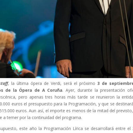
staff
, la última ópera de Verdi, será el próximo
3 de septiembr
os de la Ópera de A Coruña
. Ayer, durante la presentación of
escénica, pero apenas tres horas más tarde se reunieron la entida
.000 euros el presupuesto para la Programación, y que se destinará
a 515.000 euros. Aun así, el importe es menos de la mitad del previsto
se a temer por la continuidad del programa.
upuesto, este año la Programación Lírica se desarrollará entre el