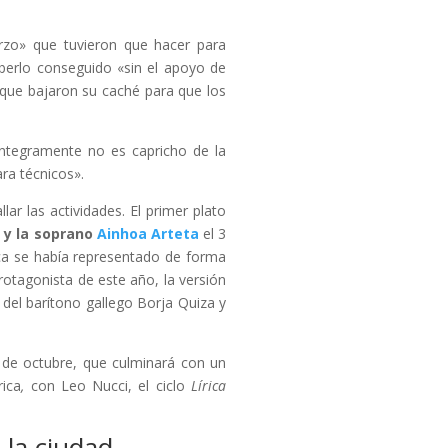
rzo» que tuvieron que hacer para
berlo conseguido «sin el apoyo de
 que bajaron su caché para que los
ntegramente no es capricho de la
ra técnicos».
ar las actividades. El primer plato
l y la soprano
Ainhoa Arteta
el 3
nca se había representado de forma
rotagonista de este año, la versión
 del barítono gallego Borja Quiza y
 de octubre, que culminará con un
rica
,
con Leo Nucci, el ciclo
Lírica
e la ciudad