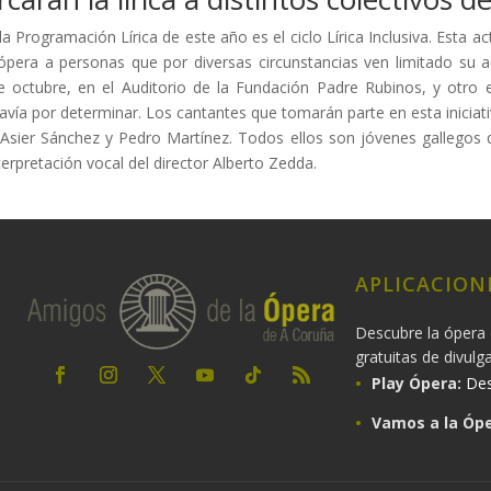
 Programación Lírica de este año es el ciclo Lírica Inclusiva. Esta ac
 ópera a personas que por diversas circunstancias ven limitado su a
e octubre, en el Auditorio de la Fundación Padre Rubinos, y otro
avía por determinar. Los cantantes que tomarán parte en esta iniciat
s Asier Sánchez y Pedro Martínez. Todos ellos son jóvenes gallegos q
terpretación vocal del director Alberto Zedda.
APLICACION
Descubre la ópera 
gratuitas de divulg
Play Ópera:
Des
Vamos a la Ópe