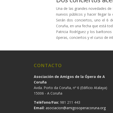
Una de las grandes novedades de la
nuevos públicos y hacer llegar la
Serán dos conciertos, uno el 6 d
Coruña, en una fecha que está tod
Patricia Rodríguez y los barítono
óperas, conciertos y el curso de in
CONTACTO
Asociación de Amigos de la Ópera de A
Coruña
Avda. Porto da Coruña, nº 6 (Edificio Atalaya)
15006 - A Coruña
Teléfono/Fax:
981 211 443
Email:
asociacion@amigosoperacoruna.org