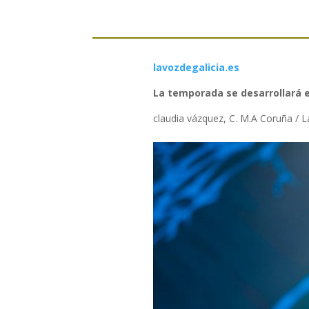
lavozdegalicia.es
La temporada se desarrollará e
claudia vázquez, C. M.A Coruña / La