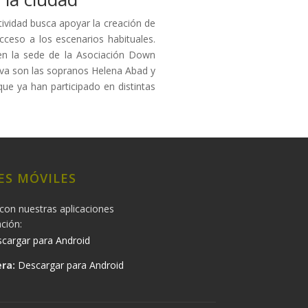
tividad busca apoyar la creación de
cceso a los escenarios habituales.
 en la sede de la Asociación Down
iva son las sopranos Helena Abad y
ue ya han participado en distintas
ES MÓVILES
con nuestras aplicaciones
ación:
cargar para Android
ra:
Descargar para Android