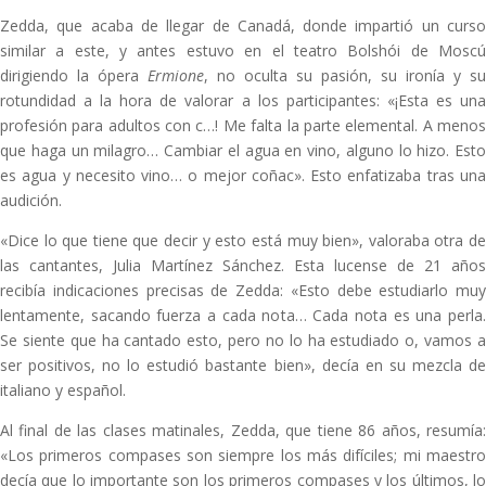
Zedda, que acaba de llegar de Canadá, donde impartió un curso
similar a este, y antes estuvo en el teatro Bolshói de Moscú
dirigiendo la ópera
Ermione
, no oculta su pasión, su ironía y su
rotundidad a la hora de valorar a los participantes: «¡Esta es una
profesión para adultos con c…! Me falta la parte elemental. A menos
que haga un milagro… Cambiar el agua en vino, alguno lo hizo. Esto
es agua y necesito vino… o mejor coñac». Esto enfatizaba tras una
audición.
«Dice lo que tiene que decir y esto está muy bien», valoraba otra de
las cantantes, Julia Martínez Sánchez. Esta lucense de 21 años
recibía indicaciones precisas de Zedda: «Esto debe estudiarlo muy
lentamente, sacando fuerza a cada nota… Cada nota es una perla.
Se siente que ha cantado esto, pero no lo ha estudiado o, vamos a
ser positivos, no lo estudió bastante bien», decía en su mezcla de
italiano y español.
Al final de las clases matinales, Zedda, que tiene 86 años, resumía:
«Los primeros compases son siempre los más difíciles; mi maestro
decía que lo importante son los primeros compases y los últimos, lo