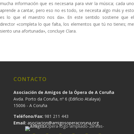
mucha información que es necesaria para vivir la música; cada uno
aprende a cantar, pero eso no es todo, se necesita algo más y esto
es lo que el maestro nos da». En este sentido sostiene que el
director «completa lo que falta, los elementos que tú no tienes; me
siento una afortunada», concluye Clara.
CONTACTO
Asociación de Amigos de la Ópera de A Coruña
Avda. Porto da Coruña, nº 6 (Edificio Atalaya)
15006 - A Coruña
Teléfono/Fax:
981 211 443
Email:
asociacion@amigosoperacoruna.org