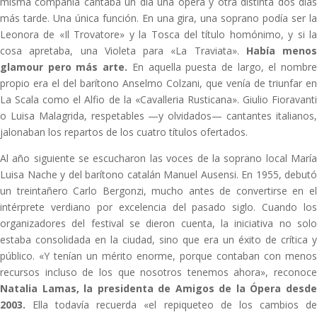
misma compañía cantaba un día una ópera y otra distinta dos días
más tarde. Una única función. En una gira, una soprano podía ser la
Leonora de «Il Trovatore» y la Tosca del título homónimo, y si la
cosa apretaba, una Violeta para «La Traviata».
Había menos
glamour pero más arte.
En aquella puesta de largo, el nombr
propio era el del barítono Anselmo Colzani, que venía de triunfar en
La Scala como el Alfio de la «Cavalleria Rusticana». Giulio Fioravanti
o Luisa Malagrida, respetables —y olvidados— cantantes italianos,
jalonaban los repartos de los cuatro títulos ofertados.
Al año siguiente se escucharon las voces de la soprano local María
Luisa Nache y del barítono catalán Manuel Ausensi. En 1955, debutó
un treintañero Carlo Bergonzi, mucho antes de convertirse en el
intérprete verdiano por excelencia del pasado siglo. Cuando los
organizadores del festival se dieron cuenta, la iniciativa no solo
estaba consolidada en la ciudad, sino que era un éxito de crítica y
público. «Y tenían un mérito enorme, porque contaban con menos
recursos incluso de los que nosotros tenemos ahora», reconoce
Natalia Lamas, la presidenta de Amigos de la Ópera desde
2003.
Ella todavía recuerda «el repiqueteo de los cambios de