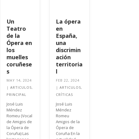
Un
La ópera
Teatro
en
de la
España,
Ópera en
una
los
discrimin
muelles
ación
coruñese
territoria
s
l
MAY 14, 2024
FEB 22, 2024
|
ARTICULOS
,
|
ARTICULOS
,
PRINCIPAL
CRÍTICAS
José Luis
José Luis
Méndez
Méndez
Romeu (Vocal
Romeu
de Amigos de
Amigos de la
la Ópera de
Ópera de
Coruña) Las
Coruña En la