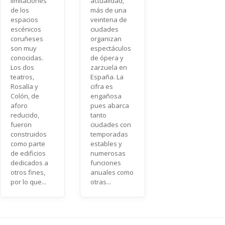
limitaciones
actualidad,
de los
más de una
espacios
veintena de
escénicos
ciudades
coruñeses
organizan
son muy
espectáculos
conocidas.
de ópera y
Los dos
zarzuela en
teatros,
España. La
Rosalía y
cifra es
Colón, de
engañosa
aforo
pues abarca
reducido,
tanto
fueron
ciudades con
construidos
temporadas
como parte
estables y
de edificios
numerosas
dedicados a
funciones
otros fines,
anuales como
por lo que...
otras...