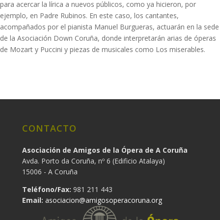
para acercar la lírica a nuevos públicos, como ya hicieron, por
ejemplo, en Padre Rubinos. En este caso, los cantantes,
acompañados por el pianista Manuel Burgueras, actuarán en la sede
de la Asociación Down Coruña, donde interpretarán arias de óperas
de Mozart y Puccini y piezas de musicales como Los miserables.
CONTACTO
Asociación de Amigos de la Ópera de A Coruña
Avda. Porto da Coruña, nº 6 (Edificio Atalaya)
15006 - A Coruña
Teléfono/Fax:
981 211 443
Email:
asociacion@amigosoperacoruna.org