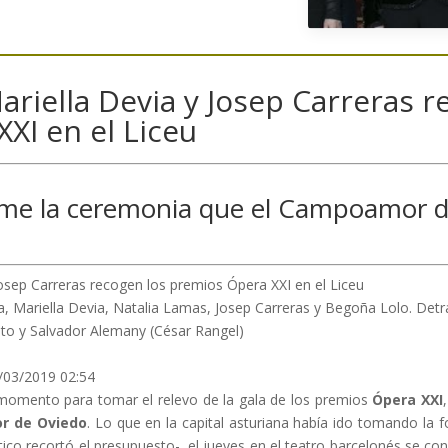
Mariella Devia y Josep Carreras 
XI en el Liceu
ume la ceremonia que el Campoamor d
, Mariella Devia, Natalia Lamas, Josep Carreras y Begoña Lolo. Detrá
eito y Salvador Alemany (César Rangel)
/03/2019 02:54
momento para tomar el relevo de la gala de los premios
Ópera XXI
r de Oviedo
. Lo que en la capital asturiana había ido tomando la
ico recortó el presupuesto-, el jueves en el teatro barcelonés se co