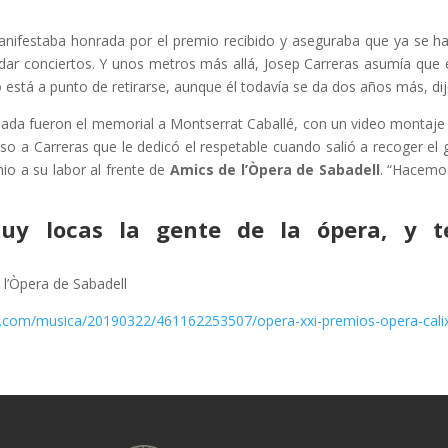
manifestaba honrada por el premio recibido y aseguraba que ya se ha 
 dar conciertos. Y unos metros más allá, Josep Carreras asumía que 
 está a punto de retirarse, aunque él todavía se da dos años más, dij
da fueron el memorial a Montserrat Caballé, con un video montaje 
auso a Carreras que le dedicó el respetable cuando salió a recoger el
mio a su labor al frente de
Amics de l’Òpera de Sabadell
. “Hacemo
uy locas la gente de la ópera, y t
l’Òpera de Sabadell
a.com/musica/20190322/461162253507/opera-xxi-premios-opera-calixto