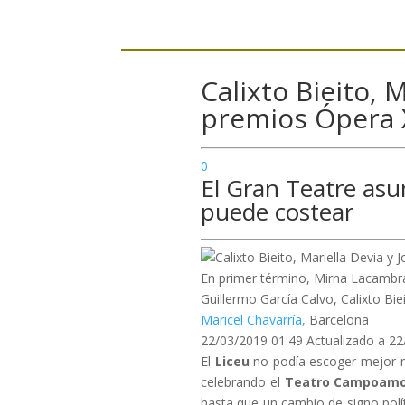
Calixto Bieito, 
premios Ópera X
0
El Gran Teatre as
puede costear
En primer término, Mirna Lacambra
Guillermo García Calvo, Calixto Bi
Maricel Chavarría,
Barcelona
22/03/2019 01:49
Actualizado a 22
El
Liceu
no podía escoger mejor 
celebrando el
Teatro Campoamo
hasta que un cambio de signo polít