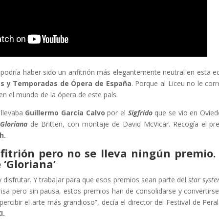
podría haber sido un anfitrión más elegantemente neutral en esta ed
les y Temporadas de Ópera de España
. Porque al Liceu no le co
en el mundo de la ópera de este país.
 llevaba
Guillermo García Calvo
por el
Sigfrido
que se vio en Ovied
r
Gloriana
de Britten, con montaje de David McVicar. Recogía el prem
h.
nfitrión pero no se lleva ningún premio. 
 ‘Gloriana’
 y disfrutar. Y trabajar para que esos premios sean parte del
star syst
 prisa pero sin pausa, estos premios han de consolidarse y convertirs
cibir el arte más grandioso”, decía el director del Festival de Pera
I.