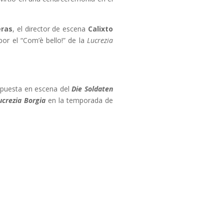
eras
, el director de escena
Calixto
por el “Com’è bello!” de la
Lucrezia
u puesta en escena del
Die Soldaten
ucrezia Borgia
en la temporada de