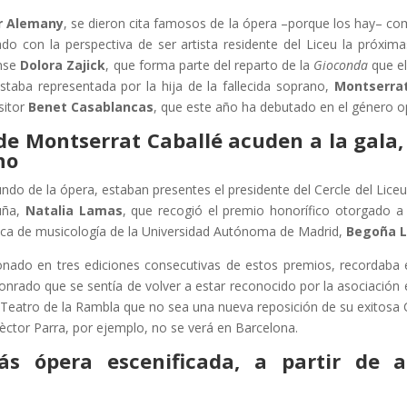
r Alemany
, se dieron cita famosos de la ópera –porque los hay– co
do con la perspectiva de ser artista residente del Liceu la próxi
nse
Dolora Zajick
, que forma parte del reparto de la
Gioconda
que e
taba representada por la hija de la fallecida soprano,
Montserrat
sitor
Benet Casablancas
, que este año ha debutado en el género o
a de Montserrat Caballé acuden a la gala
no
do de la ópera, estaban presentes el presidente del Cercle del Lice
uña,
Natalia Lamas
, que recogió el premio honorífico otorgado a 
tica de musicología de la Universidad Autónoma de Madrid,
Begoña L
rdonado en tres ediciones consecutivas de estos premios, recordaba
o honrado que se sentía de volver a estar reconocido por la asociación
el Teatro de la Rambla que no sea una nueva reposición de su exitos
ctor Parra, por ejemplo, no se verá en Barcelona.
s ópera escenificada, a partir de 