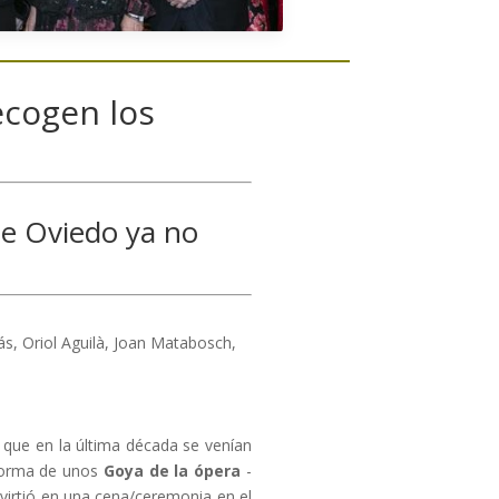
recogen los
e Oviedo ya no
s, Oriol Aguilà, Joan Matabosch,
, que en la última década se venían
 forma de unos
Goya de la ópera
-
nvirtió en una cena/ceremonia en el