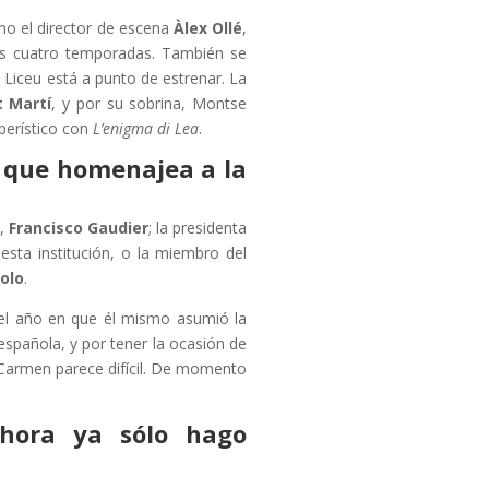
mo el director de escena
Àlex Ollé
,
mas cuatro temporadas. También se
l Liceu está a punto de estrenar. La
 Martí
, y por su sobrina, Montse
perístico con
L’enigma di Lea
.
, que homenajea a la
u,
Francisco Gaudier
; la presidenta
esta institución, o la miembro del
olo
.
 el año en que él mismo asumió la
 española, y por tener la ocasión de
a Carmen parece difícil. De momento
ahora ya sólo hago