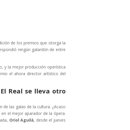
ición de los premios que otorga la
rrespondió ningún galardón de entre
o, y la mejor producción operística
io el ahora director artístico del
El Real se lleva otro
em
de las galas de la cultura. ¿Acaso
e en el mejor aparador de la ópera.
lada,
Oriol
Aguilà
, desde el jueves