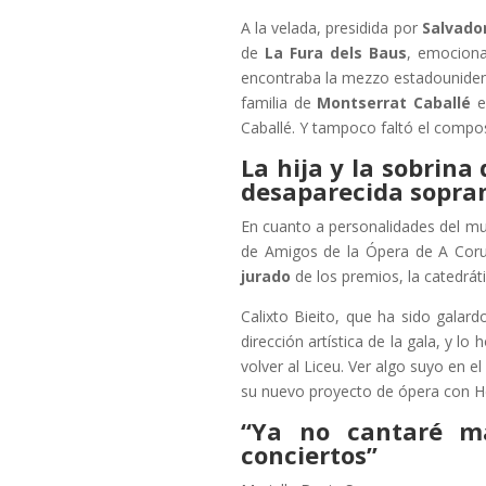
A la velada, presidida por
Salvado
de
La Fura dels Baus
, emociona
encontraba la mezzo estadounide
familia de
Montserrat Caballé
es
Caballé. Y tampoco faltó el compo
La hija y la sobrin
desaparecida sopra
En cuanto a personalidades del mun
de Amigos de la Ópera de A Cor
jurado
de los premios, la catedrá
Calixto Bieito, que ha sido gala
dirección artística de la gala, y l
volver al Liceu. Ver algo suyo en 
su nuevo proyecto de ópera con Hè
“Ya no cantaré má
conciertos”