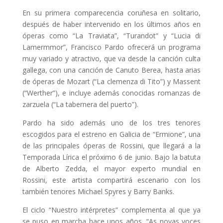
En su primera comparecencia coruñesa en solitario,
después de haber intervenido en los últimos años en
óperas como “La Traviata”, “Turandot” y “Lucia di
Lamermmor”, Francisco Pardo ofrecerá un programa
muy variado y atractivo, que va desde la canción culta
gallega, con una canción de Canuto Berea, hasta arias
de óperas de Mozart (“La clemenza di Tito”) y Massent
(“Werther”), e incluye además conocidas romanzas de
zarzuela (“La tabernera del puerto”).
Pardo ha sido además uno de los tres tenores
escogidos para el estreno en Galicia de “Ermione”, una
de las principales óperas de Rossini, que llegará a la
Temporada Lírica el próximo 6 de junio. Bajo la batuta
de Alberto Zedda, el mayor experto mundial en
Rossini, este artista compartirá escenario con los
también tenores Michael Spyres y Barry Banks.
El ciclo “Nuestro intérpretes” complementa al que ya
se puso en marcha hace unos años, “As novas voces