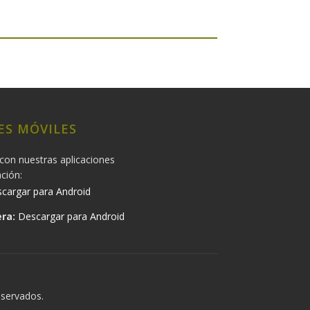
ES MÓVILES
con nuestras aplicaciones
ación:
cargar para Android
ra:
Descargar para Android
eservados.