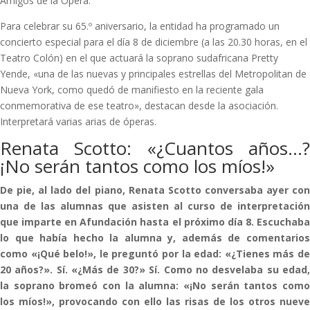
Amigos de la Ópera.
Para celebrar su 65.º aniversario, la entidad ha programado un
concierto especial para el día 8 de diciembre (a las 20.30 horas, en el
Teatro Colón) en el que actuará la soprano sudafricana Pretty
Yende, «una de las nuevas y principales estrellas del Metropolitan de
Nueva York, como quedó de manifiesto en la reciente gala
conmemorativa de ese teatro», destacan desde la asociación.
Interpretará varias arias de óperas.
Renata Scotto: «¿Cuantos años…?
¡No serán tantos como los míos!»
De pie, al lado del piano, Renata Scotto conversaba ayer con
una de las alumnas que asisten al curso de interpretación
que imparte en Afundación hasta el próximo día 8. Escuchaba
lo que había hecho la alumna y, además de comentarios
como «¡Qué belo!», le preguntó por la edad: «¿Tienes más de
20 años?». Sí. «¿Más de 30?» Sí. Como no desvelaba su edad,
la soprano bromeó con la alumna: «¡No serán tantos como
los míos!», provocando con ello las risas de los otros nueve