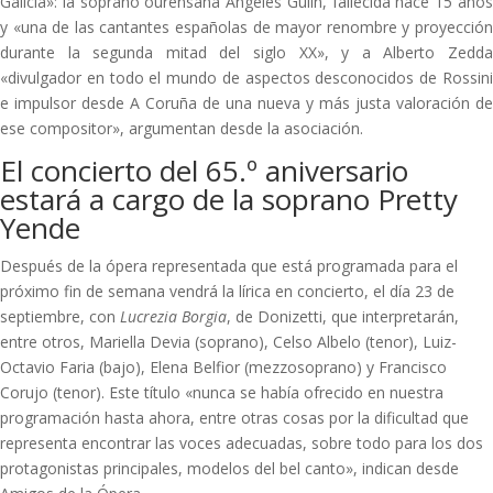
Galicia»: la soprano ourensana Ángeles Gulín, fallecida hace 15 años
y «una de las cantantes españolas de mayor renombre y proyección
durante la segunda mitad del siglo XX», y a Alberto Zedda
«divulgador en todo el mundo de aspectos desconocidos de Rossini
e impulsor desde A Coruña de una nueva y más justa valoración de
ese compositor», argumentan desde la asociación.
El concierto del 65.º aniversario
estará a cargo de la soprano Pretty
Yende
Después de la ópera representada que está programada para el
próximo fin de semana vendrá la lírica en concierto, el día 23 de
septiembre, con
Lucrezia Borgia
, de Donizetti, que interpretarán,
entre otros, Mariella Devia (soprano), Celso Albelo (tenor), Luiz-
Octavio Faria (bajo), Elena Belfior (mezzosoprano) y Francisco
Corujo (tenor). Este título «nunca se había ofrecido en nuestra
programación hasta ahora, entre otras cosas por la dificultad que
representa encontrar las voces adecuadas, sobre todo para los dos
protagonistas principales, modelos del bel canto», indican desde