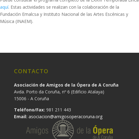
aquí
. Estas actividades se realizan con la colaboración de la
Fundación Emalcsa y Instituto Nacional de las Artes Escénicas y
Música (INAEM).
CONTACTO
Asociación de Amigos de la Ópera de A Coruña
Avda. Porto da Coruña, nº 6 (Edificio Atalaya)
15006 - A Coruña
Teléfono/Fax:
981 211 443
Email:
asociacion@amigosoperacoruna.org