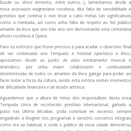
Bazán ou Víctor Armesto, entre outros…), lamentamos desde a
nosa asociazón wagneriana coruñesa, dita falta de sensibilidade e
prestíxio que conleva o non levar a cabo metas tan significativas
como a mentada, así como unha falta de respeto ao fiel público
amante da lírica que ano trás ano ven demostrando esta centenária
afizón coruñesa á Ópera.
Para os esforzos que fosen precisos e para acadar o obxectivo final
de ver continuada una Tempada e Festival operístico e lírico,
apostamos desde un punto de vista estritamente musical e
dramático, por unha maior colaborazón e continuidade
desinteresada de todos os amantes da lírica galega para poder asi
facer notar a forza da cultura, sendo esta notória nestes momentos
de dificuldade financeira e de ilusión artística.
Aguardemos que a altura de miras dos responsábeis desta nosa
Tempada Lírica de recoñecido prestíxio Internacional, gañado a
pulso nas última décadas, poda continuar en ascenso, sempre
engadindo a Wagner nos programas e versións concertos integrais
como era xa habitual, e onde o público da nosa cidade demostrou