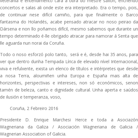
veterania e entendimento cara a obra do mestre saxón, enchendo
concertos e salas ali onde este era interpretado. Era o tempo, pois,
de continuar nese difícil camiño, para que finalmente o Barco
fantasma do Holandés, acabe pensado atracar no noso peirao da
Dársena e non llo poñamos difícil, mesmo sabemos que durante un
tempo determinado é-lle obrigado atracar para namorar á Senta que
lle aguarda nun norai da Coruña.
Todo o noso esforzó polo tanto, será e é, desde hai 35 anos, para
ver que dentro dunha Tempada Lírica de elevado nível Internacional,
viva e refulxente, exista un elenco de títulos e intérpretes que desde
a nosa Terra, aloumiñen unha Europa e España mais alta de
horizontes, perspectivas e intereses, non só económicos, senon
tamén de beleza, canto e dignidade cultural. Unha aperta e saúdos
de ilusión e temperanza, voso,
Coruña, 2 Febreiro 2016
Presidente D. Enrique Marchesi Herce e toda a Asociazón
Wagneriana da Galiza / Asociación Wagneriana de Galicia /
Wagnerian Association of Galicia.