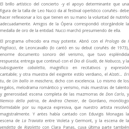
El brillo artístico del concierto -y el apoyo determinante que una
figura de la talla de Leo Nucci da al festival operístico coruñés- debe
hacer reflexionar a los que tienen en su mano la voluntad de nutrirlo
adecuadamente. Amigos de la Ópera correspondió otorgándole la
medalla de oro de la entidad. Nucci marchó presumiendo de ella.
El programa ofrecido era muy potente. Abrió con el
Prologo
de
Pagliacci
, de Leoncavallo (lo cantó en su debut coruñés de 1973),
enorme documento sonoro del verismo, que tuvo espléndida
respuesta; entrega que continuó con el
Dio di Giudà
, de
Nabucco
, y la
subsiguiente
cabaletta
, magnífico en recitativos y expresión
cantabile; y otra muestra del exigente estilo verdiano, el
Alzati… Er
tu
, de
Un ballo in maschera
, dicho con excelencia. Lo mismo de lo
regalos, melodrama romántico y verismo, más muestras de talento
y generosidad: escena completa de las mazmorras de
Don Carlo
, 
Nemico della patria
, de
Andrea Chenier
, de Giordano, monólogo
formidable por su riqueza expresiva, que nuestro artista resolvió
magistralmente. Y antes había cantado con Eduvigis Monagas la
escena de
La Traviata
entre Violeta y Germont, y la escena de la
vendetta
de
Rigoletto
con Clara Panas, cuya última parte tambié