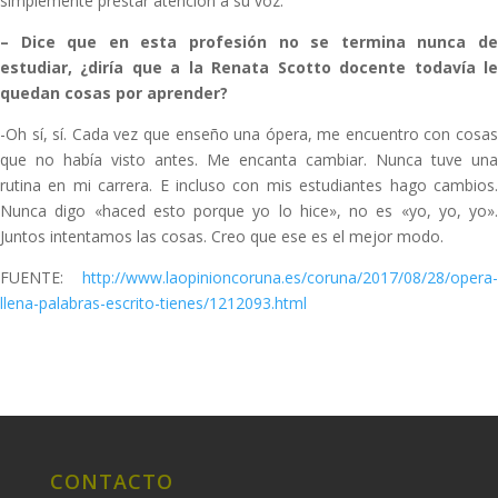
simplemente prestar atención a su voz.
–
Dice que en esta profesión no se termina nunca d
estudiar, ¿diría que a la Renata Scotto docente todavía le
quedan cosas por aprender?
-Oh sí, sí. Cada vez que enseño una ópera, me encuentro con cosas
que no había visto antes. Me encanta cambiar. Nunca tuve una
rutina en mi carrera. E incluso con mis estudiantes hago cambios.
Nunca digo «haced esto porque yo lo hice», no es «yo, yo, yo».
Juntos intentamos las cosas. Creo que ese es el mejor modo.
FUENTE:
http://www.laopinioncoruna.es/coruna/2017/08/28/opera-
llena-palabras-escrito-tienes/1212093.html
CONTACTO