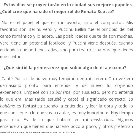
–
Estos días se proyectarán en la ciudad sus mejores papeles.
¿Cuál cree que ha sido el mejor rol de Renata Scotto?
-No es el papel el que es mi favorito, sino el compositor. Mis
favoritos son Bellini, Verdi y Puccini. Bellini fue el principio del bel
canto romántico y lo adoro. Las posibilidades que te da son muchas.
Verdi tiene un potencial fabuloso, y Puccini viene después, cuando
entiendes que no tienes arias, sino puro teatro. Una obra que tienes
que cantar.
–
¿Qué sintió la primera vez que subió algo de él a escena?
-Canté Puccini de nuevo muy temprano en mi carrera. Otra vez era
demasiado pronto para entender y de nuevo fui cogiendo
experiencia. Empecé con
La bohème
, por supuesto, pero no entend
lo que era. Más tarde estudié y capté el significado correcto.
La
bohème
es fantástica cuando la entiendes, y leer la obra y todo l
que concierne a lo que vas a cantar, es muy importante. Hay tiempo
para eso. Es de lo que hablaré en mi
masterclass
. Alguno
entenderán que tienen que hacerlo poco a poco, y otros preferirán