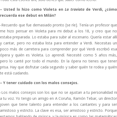
–
Usted lo hizo como Violeta en
La traviata
de Verdi, ¿cóm
recuerda ese debut en Milán?
-Recuerdo que fue demasiado pronto [se ríe]. Tenía un profesor que
me hizo pensar en Violeta para mi debut a los 18, y creo que no
estaba preparada. Lo estaba para subir al escenario. Quería estar allí
y cantar, pero no estaba lista para entender a Verdi. Necesitas un
poco más de carretera para comprender por qué Verdi escribió esa
ópera y quién es Violeta. Lo aprendí. Necesité como 5 años más,
pero lo canté por todo el mundo. En la ópera no tienes que tener
prisa. Hay que disfrutar cada segundo y saber quién te rodea y quién
te está cuidando.
–
Y tener cuidado con los malos consejos.
-Los malos consejos son los que no se ajustan a tu personalidad ni
a tu voz. Yo tengo un amigo en A Coruña, Ramón Tebar, un director
joven que tiene talento para entender a los cantantes y para ser
amistoso y estricto. La clave es esa, ser amistoso y estricto. Porque
estamos hablando de música, y la música es como las matemáticas